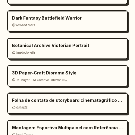
Dark Fantasy Battlefield Warrior
@WeWant Mars
Botanical Archive Victorian Portrait
@timedoctor.eth
3D Paper-Craft Diorama Style
@Da Mayor - AI Creative Director 🎨💻
Folha de contato de storyboard cinematográfico 3x3 a partir de uma imagem de entrada
@松果先森
Montagem Esportiva Multipainel com Referência de Estilo
@Santi Torres