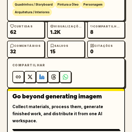
Quadrinhos / Storyboard
Pintura a Óleo
Personagem
Arquitetura / Interiores
CURTIDAS
VISUALIZAÇÕES
COMPARTILHAMENTOS
62
1.2K
8
COMENTÁRIOS
SALVOS
CITAÇÕES
32
15
0
COMPARTILHAR
Go beyond generating imagem
Collect materials, process them, generate
finished work, and distribute it from one AI
workspace.