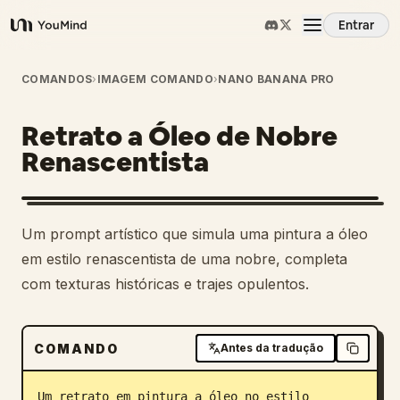
Entrar
YouMind
Visão Geral
COMANDOS
›
IMAGEM COMANDO
›
NANO BANANA PRO
Retrato a Óleo de Nobre
Casos de Uso
Renascentista
Habilidades
Um prompt artístico que simula uma pintura a óleo
Prompts
em estilo renascentista de uma nobre, completa
com texturas históricas e trajes opulentos.
Preços
COMANDO
Antes da tradução
Baixar
Um retrato em pintura a óleo no estilo 