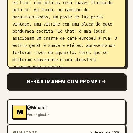
em flor, com pétalas rosa suaves flutuando 
pelo ar. Ao fundo, um caminho de 
paralelepípedos, um poste de luz preto 
vintage, uma vitrine com uma placa de gato 
pendurada escrita "Le Chat" e uma lousa 
adicionam um charme de café europeu à rua. O 
estilo geral é suave e etéreo, apresentando 
texturas leves de aquarela, cores que se 
misturam suavemente e uma atmosfera 
aconchegante e serena.
GERAR IMAGEM COM PROMPT
@Minahil
M
Ver original
PUBLICADO
2 de jun. de 2026