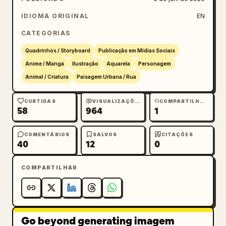
IDIOMA ORIGINAL
EN
CATEGORIAS
Quadrinhos / Storyboard
Publicação em Mídias Sociais
Anime / Mangá
Ilustração
Aquarela
Personagem
Animal / Criatura
Paisagem Urbana / Rua
CURTIDAS
VISUALIZAÇÕES
COMPARTILHAMENTOS
58
964
1
COMENTÁRIOS
SALVOS
CITAÇÕES
40
12
0
COMPARTILHAR
Go beyond generating imagem