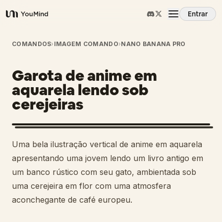
Entrar
YouMind
Visão Geral
COMANDOS
›
IMAGEM COMANDO
›
NANO BANANA PRO
Garota de anime em
Casos de Uso
aquarela lendo sob
cerejeiras
Habilidades
Prompts
Uma bela ilustração vertical de anime em aquarela
apresentando uma jovem lendo um livro antigo em
Preços
um banco rústico com seu gato, ambientada sob
uma cerejeira em flor com uma atmosfera
aconchegante de café europeu.
Baixar