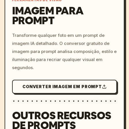
FERRAMENTAS DE VISÃO
IMAGEM PARA
PROMPT
/imagine prompt: cinemati
c, cyberpunk sunset, neon
colors, 8k --v 6.0
Transforme qualquer foto em um prompt de
imagem IA detalhado. O conversor gratuito de
imagem para prompt analisa composição, estilo e
iluminação para recriar qualquer visual em
segundos.
CONVERTER IMAGEM EM PROMPT
OUTROS RECURSOS
DE PROMPTS