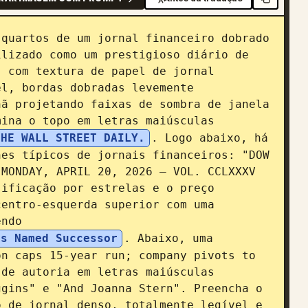
quartos de um jornal financeiro dobrado 
lizado como um prestigioso diário de 
 com textura de papel de jornal 
l, bordas dobradas levemente 
ã projetando faixas de sombra de janela 
ina o topo em letras maiúsculas 
THE WALL STREET DAILY.
. Logo abaixo, há 
es típicos de jornais financeiros: "DOW 
MONDAY, APRIL 20, 2026 – VOL. CCLXXXV 
ificação por estrelas e o preço 
entro-esquerda superior com uma 
endo 
us Named Successor
. Abaixo, uma 
n caps 15-year run; company pivots to 
de autoria em letras maiúsculas 
gins" e "And Joanna Stern". Preencha o 
 de jornal denso, totalmente legível e 