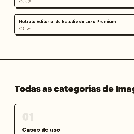
@小小东
provavelmente uma lente de câmera ou u
página editorial premium, estética sér
impressa crível, ultra detalhado, som
Retrato Editorial de Estúdio de Luxo Premium
@Snow
Todas as categorias de Im
01
Casos de uso