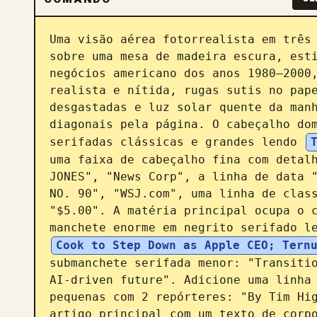
Uma visão aérea fotorrealista em três 
sobre uma mesa de madeira escura, esti
negócios americano dos anos 1980–2000,
realista e nítida, rugas sutis no pape
desgastadas e luz solar quente da manh
diagonais pela página. O cabeçalho dom
serifadas clássicas e grandes lendo 
uma faixa de cabeçalho fina com detalh
JONES", "News Corp", a linha de data "
NO. 90", "WSJ.com", uma linha de class
"$5.00". A matéria principal ocupa o c
manchete enorme em negrito serifado l
Cook to Step Down as Apple CEO; Tern
submanchete serifada menor: "Transitio
AI-driven future". Adicione uma linha 
pequenas com 2 repórteres: "By Tim Hig
artigo principal com um texto de corpo