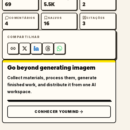
69
5.5K
2
COMENTÁRIOS
SALVOS
CITAÇÕES
4
16
3
COMPARTILHAR
Go beyond generating imagem
Collect materials, process them, generate
finished work, and distribute it from one AI
workspace.
CONHECER YOUMIND