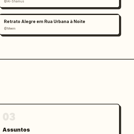
@Al-Shamus
Retrato Alegre em Rua Urbana à Noite
@Meem
03
Assuntos