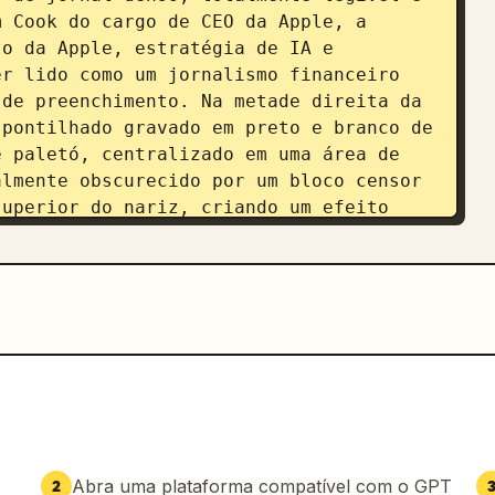
 Cook do cargo de CEO da Apple, a 
o da Apple, estratégia de IA e 
r lido como um jornalismo financeiro 
de preenchimento. Na metade direita da 
pontilhado gravado em preto e branco de 
 paletó, centralizado em uma área de 
lmente obscurecido por um bloco censor 
uperior do nariz, criando um efeito 
reito, inclua uma caixa lateral 
 2 subseções de cabeçalho, "Business & 
ida por resumos em tópicos em texto 
tópicos em "Business & Finance" e 
todos totalmente diagramados e 
 adicione um artigo de banner 
 "Silicon Valley Braces for New Chapter 
 Hoffman" e várias colunas curtas de 
ogia, startups, OpenAI, Google, Meta, 
 À direita desta seção central 
Abra uma plataforma compatível com o GPT
2