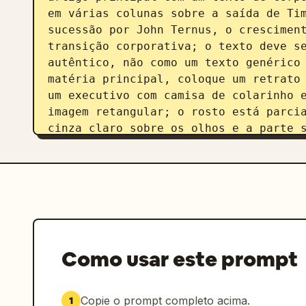
em várias colunas sobre a saída de Tim
sucessão por John Ternus, o cresciment
transição corporativa; o texto deve se
autêntico, não como um texto genérico 
matéria principal, coloque um retrato 
um executivo com camisa de colarinho e
imagem retangular; o rosto está parcia
cinza claro sobre os olhos e a parte s
satírico moderno. No canto superior di
intitulada "What’s New" com exatamente
Finance" e "World-Wide", cada uma segu
serifado pequeno; inclua exatamente 3 
exatamente 4 tópicos em "World-Wide", 
legíveis. Abaixo da matéria principal,
secundário em toda a página intitulado
Como usar este prompt
in AI Arms Race" com a autoria "By Liz
texto sobre grandes empresas de tecnol
chips, plataformas e competição de IA.
Copie o prompt completo acima.
1