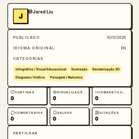
@Jared Liu
J
PUBLICADO
10/12/2025
IDIOMA ORIGINAL
EN
CATEGORIAS
Infográfico / Visual Educacional
Ilustração
Renderização 3D
Diagrama / Gráfico
Paisagem / Natureza
CURTIDAS
VISUALIZAÇÕES
COMPARTILHAMENTOS
0
0
0
COMENTÁRIOS
SALVOS
CITAÇÕES
0
0
0
PARTILHAR