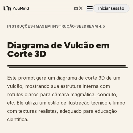
Iniciar sessão
YouMind
Visão geral
INSTRUÇÕES
›
IMAGEM INSTRUÇÃO
›
SEEDREAM 4.5
Diagrama de Vulcão em
Casos de uso
Corte 3D
Habilidades
Este prompt gera um diagrama de corte 3D de um
Prompts
vulcão, mostrando sua estrutura interna com
rótulos claros para câmara magmática, conduto,
etc. Ele utiliza um estilo de ilustração técnico e limpo
Preços
com texturas realistas, adequado para educação
científica.
Transferir