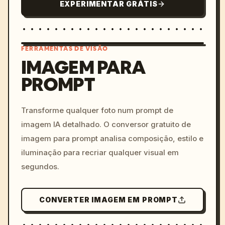
EXPERIMENTAR GRÁTIS
FERRAMENTAS DE VISÃO
IMAGEM PARA
PROMPT
/imagine prompt: cinemati
c, cyberpunk sunset, neon
colors, 8k --v 6.0
Transforme qualquer foto num prompt de
imagem IA detalhado. O conversor gratuito de
imagem para prompt analisa composição, estilo e
iluminação para recriar qualquer visual em
segundos.
CONVERTER IMAGEM EM PROMPT