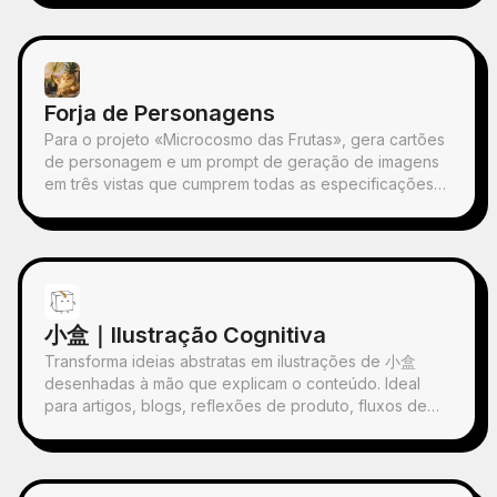
espaço de luz e sombra contido, comprime uma forma
memorial derivada da fotografia. Não é uma ilustração
comum ou um cartaz decorativo, mas sim, com poucas
manchas de tinta, bordas suavizadas, cortes de
espaço em branco e linhas esparsas, extrai relações
Forja de Personagens
de arquitetura, cidade, superfície de água, estrada,
escala humana, horizonte e luz-sombra, mantendo o
Para o projeto «Microcosmo das Frutas», gera cartões
sujeito reconhecível mesmo em miniatura. Toda a
de personagem e um prompt de geração de imagens
imagem enfatiza uma qualidade calma, contida e de
em três vistas que cumprem todas as especificações
gravura moderna; as cores são extraídas da imagem
visuais do projeto, usando a personagem finalizada
original, principalmente azul profundo, preto tinta,
como modelo principal de estilo e fazendo uma
verde-acinzentado, cor de pedra ou cores quentes de
autoverificação com a lista de verificação após a
baixa saturação, e, quando adequado, é adicionada
geração das imagens. Ao utilizar esta skill, é possível
uma pequena marca quente. O título geralmente
evitar, de forma razoável, o desperdício de créditos
permanece muito pequeno, poético e como uma
durante o processo de geração de imagens.
小盒｜Ilustração Cognitiva
etiqueta de exposição, sem se sobrepor. Adequado
para criar cartazes de arte minimalistas, séries de
Transforma ideias abstratas em ilustrações de 小盒
relíquias fotográficas, cartazes de imagens de
desenhadas à mão que explicam o conteúdo. Ideal
arquitetura e cidade, fotografia editorial abstrata,
para artigos, blogs, reflexões de produto, fluxos de
capas de fotos com sensação de galeria, e séries
trabalho de IA, metodologias e notas de conhecimento;
visuais para propagação em dispositivos móveis como
a 小盒 permanece sempre fechada e realiza
o Douyin. A obra final preserva o conteúdo real da foto
pessoalmente as ações principais de recolha, triagem,
original, ao mesmo tempo que cria abaixo uma "marca
organização, correção ou transferência.