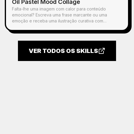
Oil Pastel Mood Collage
Falta-lhe uma imagem com calor para conteúdo
emocional? Escreva uma frase marcante ou uma
emoção e receba uma ilustração curativa com
personagens desenhados à mão em pastel de óleo,
objetos do quotidiano espalhados e a frase manuscrita.
Pode ser usada em qualquer publicação.
VER TODOS OS SKILLS