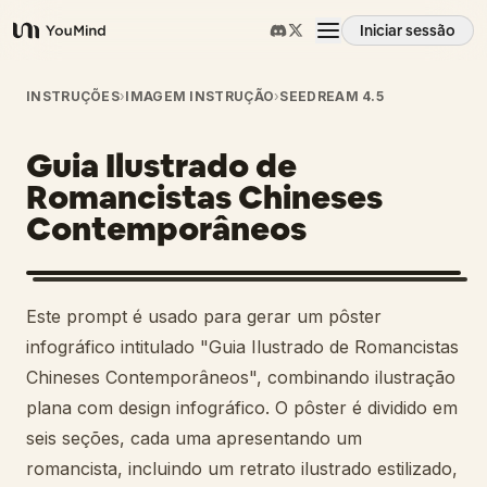
Iniciar sessão
YouMind
Visão geral
INSTRUÇÕES
›
IMAGEM INSTRUÇÃO
›
SEEDREAM 4.5
Guia Ilustrado de
Casos de uso
Romancistas Chineses
Contemporâneos
Habilidades
Prompts
Este prompt é usado para gerar um pôster
infográfico intitulado "Guia Ilustrado de Romancistas
Preços
Chineses Contemporâneos", combinando ilustração
plana com design infográfico. O pôster é dividido em
seis seções, cada uma apresentando um
Transferir
romancista, incluindo um retrato ilustrado estilizado,