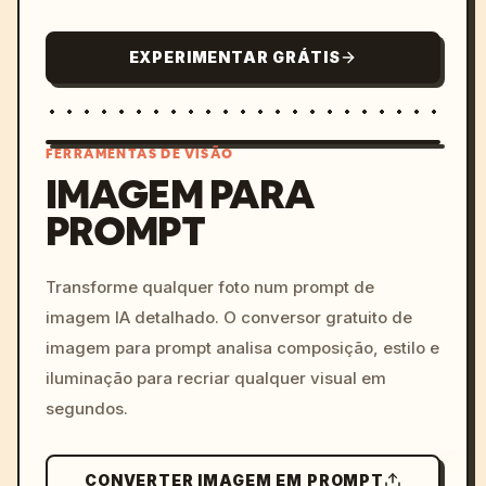
EXPERIMENTAR GRÁTIS
FERRAMENTAS DE VISÃO
IMAGEM PARA
PROMPT
/imagine prompt: cinemati
c, cyberpunk sunset, neon
colors, 8k --v 6.0
Transforme qualquer foto num prompt de
imagem IA detalhado. O conversor gratuito de
imagem para prompt analisa composição, estilo e
iluminação para recriar qualquer visual em
segundos.
CONVERTER IMAGEM EM PROMPT