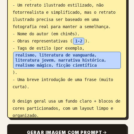
- Um retrato ilustrado estilizado, não 
fotorrealista e simplificado, mas o retrato 
ilustrado precisa ser baseado em uma 
fotografia real para manter a semelhança.

- Nome do autor (em chinês).

- Obras representativas (
1-2
).

- Tags de estilo (por exemplo, 
realismo, literatura de vanguarda, 
literatura jovem, narrativa histórica, 
realismo mágico, ficção científica
).

- Uma breve introdução de uma frase (muito 
curta).

O design geral usa um fundo claro + blocos de 
cores particionados, com um layout limpo e 
organizado.

Os seis romancistas são:

GERAR IMAGEM COM PROMPT