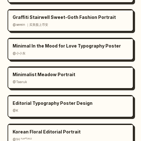
Graffiti Stairwell Sweet-Goth Fashion Portrait
@serein ｜买美股上币安
Minimal In the Mood for Love Typography Poster
@小小东
Minimalist Meadow Portrait
@Taaruk
Editorial Typography Poster Design
@K
Korean Floral Editorial Portrait
@𝟡𝟜 ᴾᴸᴬʸᶠᴼᴿᴳᴱ