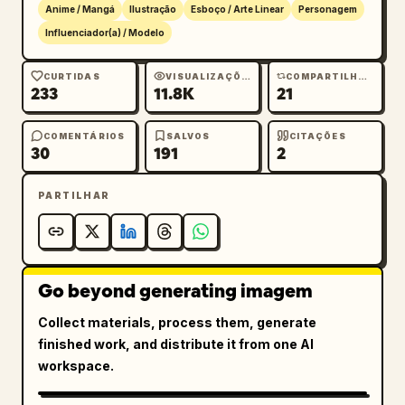
Anime / Mangá
Ilustração
Esboço / Arte Linear
Personagem
Influenciador(a) / Modelo
CURTIDAS
VISUALIZAÇÕES
COMPARTILHAMENTOS
233
11.8K
21
COMENTÁRIOS
SALVOS
CITAÇÕES
30
191
2
PARTILHAR
Go beyond generating imagem
Collect materials, process them, generate
finished work, and distribute it from one AI
workspace.