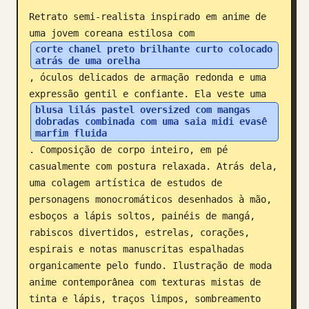
Retrato semi-realista inspirado em anime de 
Blogue
uma jovem coreana estilosa com 
corte chanel preto brilhante curto colocado 
atrás de uma orelha
Atualizações
, óculos delicados de armação redonda e uma 
expressão gentil e confiante. Ela veste uma 
blusa lilás pastel oversized com mangas 
dobradas combinada com uma saia midi evasê 
marfim fluida
. Composição de corpo inteiro, em pé 
casualmente com postura relaxada. Atrás dela, 
uma colagem artística de estudos de 
personagens monocromáticos desenhados à mão, 
esboços a lápis soltos, painéis de mangá, 
rabiscos divertidos, estrelas, corações, 
espirais e notas manuscritas espalhadas 
organicamente pelo fundo. Ilustração de moda 
anime contemporânea com texturas mistas de 
tinta e lápis, traços limpos, sombreamento 