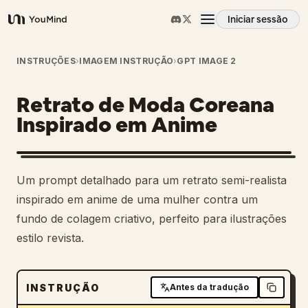
Iniciar sessão
YouMind
Visão geral
INSTRUÇÕES
›
IMAGEM INSTRUÇÃO
›
GPT IMAGE 2
Retrato de Moda Coreana
Casos de uso
Inspirado em Anime
Habilidades
Um prompt detalhado para um retrato semi-realista
Prompts
inspirado em anime de uma mulher contra um
fundo de colagem criativo, perfeito para ilustrações
estilo revista.
Preços
Transferir
INSTRUÇÃO
Antes da tradução