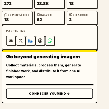
272
28.8K
18
COMENTÁRIOS
SALVOS
CITAÇÕES
18
62
2
PARTILHAR
Go beyond generating imagem
Collect materials, process them, generate
finished work, and distribute it from one AI
workspace.
CONHECER YOUMIND