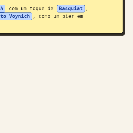
IA
 com um toque de 
Basquiat
, 
ito Voynich
, como um píer em 