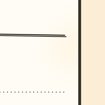
/imagine prompt: cinematic, cyberpunk s
unset, neon colors, 8k --v 6.0