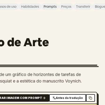
asos de uso
Habilidades
Prompts
Preços
Transferir
Blogu
o de Arte
de um gráfico de horizontes de tarefas de
asquiat e a estética do manuscrito Voynich.
RAR IMAGEM COM PROMPT
Antes da tradução