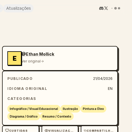
e
Atualizações
@Ethan Mollick
E
Ver original
PUBLICADO
21/04/2026
IDIOMA ORIGINAL
EN
CATEGORIAS
Infográfico / Visual Educacional
Ilustração
Pintura a Óleo
Diagrama / Gráfico
Resumo / Contexto
CURTIDAS
VISUALIZAÇÕES
COMPARTILHAMENTOS