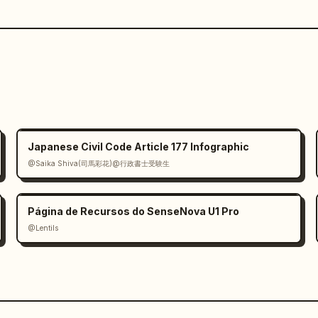
Japanese Civil Code Article 177 Infographic
@Saika Shiva(司馬彩花)@行政書士受験生
Página de Recursos do SenseNova U1 Pro
@Lentils