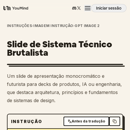
Iniciar sessão
YouMind
Visão geral
INSTRUÇÕES
›
IMAGEM INSTRUÇÃO
›
GPT IMAGE 2
Slide de Sistema Técnico
Casos de uso
Brutalista
Habilidades
Um slide de apresentação monocromático e
Prompts
futurista para decks de produtos, IA ou engenharia,
que destaca arquitetura, princípios e fundamentos
de sistemas de design.
Preços
Transferir
INSTRUÇÃO
Antes da tradução