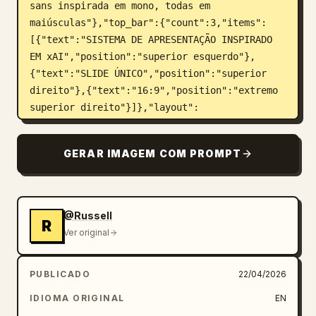
sans inspirada em mono, todas em 
maiúsculas"},"top_bar":{"count":3,"items":
[{"text":"SISTEMA DE APRESENTAÇÃO INSPIRADO 
EM xAI","position":"superior esquerdo"},
{"text":"SLIDE ÚNICO","position":"superior 
direito"},{"text":"16:9","position":"extremo 
superior direito"}]},"layout":
{"outer_frame":true,"sections":
[{"title":"lista de princípios à 
GERAR IMAGEM COM PROMPT
esquerda","position":"coluna 
esquerda","count":4,"labels":["[01] BRANCO NO 
ESCURO","[02] GRADE DE 8PX","[03] ZERO 
DECORAÇÃO","[04] MONO FIRST"]},
@Russell
R
{"title":"ARQUITETURA DO 
Ver original
SISTEMA","position":"painel central 
grande","count":5,"labels":["ENTRADA DE 
PUBLICADO
22/04/2026
DADOS","CAMADA DE 
MODELO","MEMÓRIA","ENTREGA","OBSERVABILIDADE 
IDIOMA ORIGINAL
EN
E AVALIAÇÃO"]},{"title":"PRINCÍPIOS DE 