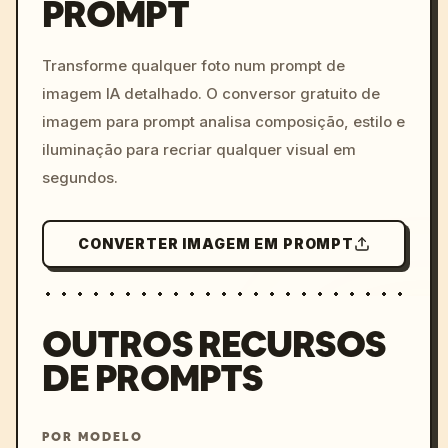
PROMPT
/imagine prompt: cinemati
c, cyberpunk sunset, neon
colors, 8k --v 6.0
Transforme qualquer foto num prompt de
imagem IA detalhado. O conversor gratuito de
imagem para prompt analisa composição, estilo e
iluminação para recriar qualquer visual em
segundos.
CONVERTER IMAGEM EM PROMPT
OUTROS RECURSOS
DE PROMPTS
POR MODELO