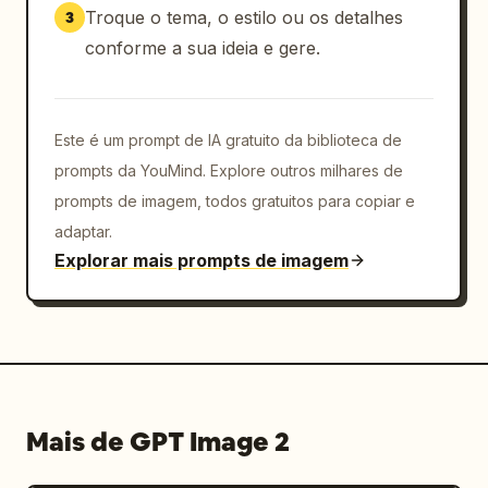
"cinco amostras quadradas em escala de cinza, 
Troque o tema, o estilo ou os detalhes
3
do branco ao cinza muito 
conforme a sua ideia e gere.
escuro"},"right_block":{"title":"SISTEMA 
TIPOGRÁFICO","text":"
GEIST MONO / GEIST SANS
"}},"composition":"espaçamento limpo e 
Este é um prompt de IA gratuito da biblioteca de
generoso, todos os elementos alinhados a uma 
prompts da YouMind. Explore outros milhares de
grade de 8px, texto majoritariamente alinhado 
prompts de imagem, todos gratuitos para copiar e
à esquerda, linhas divisórias finas, sem 
adaptar.
fotos, sem gradientes, exceto pela 
Explorar mais prompts de imagem
profundidade de fundo extremamente sutil, 
visual de slide de capa para pitch-deck 
técnico","rendering":"mockup de apresentação 
vetorial nítido, tipografia ultra-nítida, 
painel de sistema de design polido"}
Mais de GPT Image 2