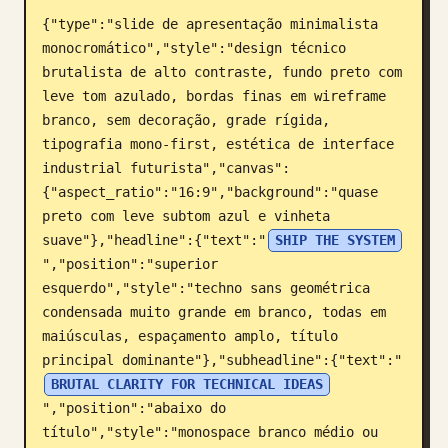
{"type":"slide de apresentação minimalista 
Blogue
monocromático","style":"design técnico 
brutalista de alto contraste, fundo preto com 
Atualizações
leve tom azulado, bordas finas em wireframe 
branco, sem decoração, grade rígida, 
tipografia mono-first, estética de interface 
industrial futurista","canvas":
{"aspect_ratio":"16:9","background":"quase 
preto com leve subtom azul e vinheta 
suave"},"headline":{"text":"
SHIP THE SYSTEM
","position":"superior 
esquerdo","style":"techno sans geométrica 
condensada muito grande em branco, todas em 
maiúsculas, espaçamento amplo, título 
principal dominante"},"subheadline":{"text":"
BRUTAL CLARITY FOR TECHNICAL IDEAS
","position":"abaixo do 
título","style":"monospace branco médio ou 