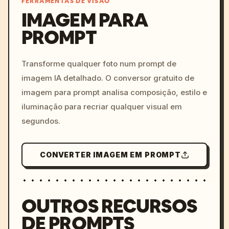
FERRAMENTAS DE VISÃO
IMAGEM PARA
PROMPT
/imagine prompt: cinemati
c, cyberpunk sunset, neon
colors, 8k --v 6.0
Transforme qualquer foto num prompt de
imagem IA detalhado. O conversor gratuito de
imagem para prompt analisa composição, estilo e
iluminação para recriar qualquer visual em
segundos.
CONVERTER IMAGEM EM PROMPT
OUTROS RECURSOS
DE PROMPTS