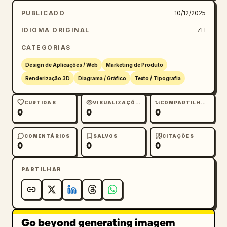
PUBLICADO
10/12/2025
IDIOMA ORIGINAL
ZH
CATEGORIAS
Design de Aplicações / Web
Marketing de Produto
Renderização 3D
Diagrama / Gráfico
Texto / Tipografia
CURTIDAS
VISUALIZAÇÕES
COMPARTILHAMENTOS
0
0
0
COMENTÁRIOS
SALVOS
CITAÇÕES
0
0
0
PARTILHAR
Go beyond generating imagem