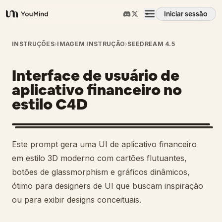
Iniciar sessão
YouMind
Visão geral
INSTRUÇÕES
›
IMAGEM INSTRUÇÃO
›
SEEDREAM 4.5
Interface de usuário de
Casos de uso
aplicativo financeiro no
estilo C4D
Habilidades
Prompts
Este prompt gera uma UI de aplicativo financeiro
em estilo 3D moderno com cartões flutuantes,
Preços
botões de glassmorphism e gráficos dinâmicos,
ótimo para designers de UI que buscam inspiração
ou para exibir designs conceituais.
Transferir