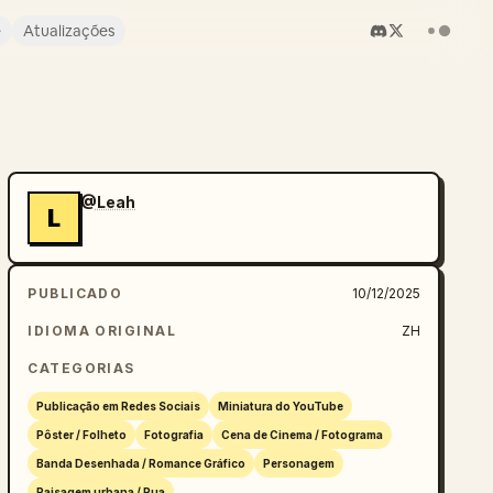
e
Atualizações
@Leah
L
PUBLICADO
10/12/2025
IDIOMA ORIGINAL
ZH
CATEGORIAS
Publicação em Redes Sociais
Miniatura do YouTube
Pôster / Folheto
Fotografia
Cena de Cinema / Fotograma
Banda Desenhada / Romance Gráfico
Personagem
Paisagem urbana / Rua