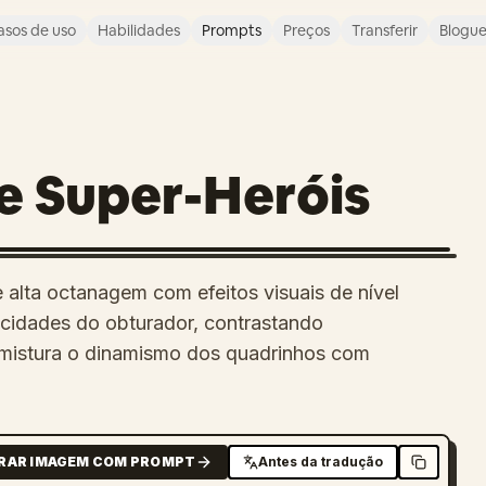
asos de uso
Habilidades
Prompts
Preços
Transferir
Blogu
e Super-Heróis
 alta octanagem com efeitos visuais de nível
ocidades do obturador, contrastando
e mistura o dinamismo dos quadrinhos com
RAR IMAGEM COM PROMPT
Antes da tradução