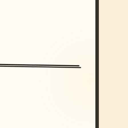
/imagine prompt: cinematic, cyberpunk s
unset, neon colors, 8k --v 6.0