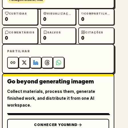
CURTIDAS
VISUALIZAÇÕES
COMPARTILHAMENTOS
0
0
0
COMENTÁRIOS
SALVOS
CITAÇÕES
0
0
0
PARTILHAR
Go beyond generating imagem
Collect materials, process them, generate
finished work, and distribute it from one AI
workspace.
CONHECER YOUMIND