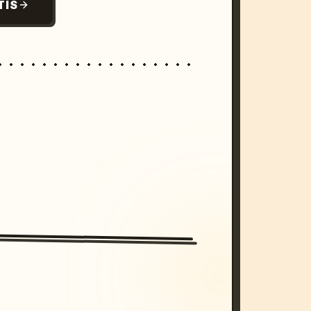
TIS
/imagine prompt: cinematic, cyberpunk s
unset, neon colors, 8k --v 6.0