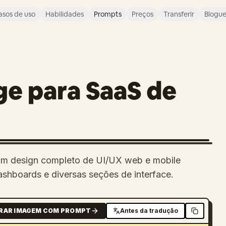
asos de uso
Habilidades
Prompts
Preços
Transferir
Blogu
ge para SaaS de
um design completo de UI/UX web e mobile
ashboards e diversas seções de interface.
RAR IMAGEM COM PROMPT
Antes da tradução