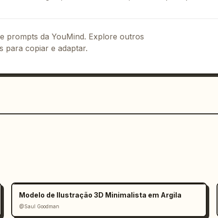
 site

ma apresentação polida

uto de frente

 de prompts da YouMind. Explore outros
luminação profissional

s para copiar e adaptar.
a e nítida, layout visualmente 
ionante e realista para um site e 
 pareça pronto para o desenvolvimento.

eal de design de produto no Figma para 
Modelo de Ilustração 3D Minimalista em Argila
@Saul Goodman