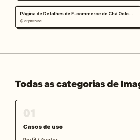
Página de Detalhes de E-commerce de Chá Oolong Estilo Zen
@Mr.pinecone
Todas as categorias de Im
01
Casos de uso
Perfil / Avatar