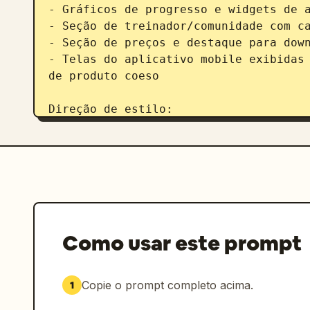
- Gráficos de progresso e widgets de a
- Seção de treinador/comunidade com ca
- Seção de preços e destaque para down
- Telas do aplicativo mobile exibidas 
de produto coeso

Direção de estilo:

- Interface elegante, minimalista e mo
- Estética de marca de fitness premium
- Espaçamento fluido, hierarquia forte
- UI em modo escuro com cores de desta
verde neon ou laranja vibrante

- Tipografia nítida, gráficos realista
onboarding agradável

Como usar este prompt
- Design de produto altamente detalhad
startup

- Apresentação realista de estudo de c
Copie o prompt completo acima.
1
Composição:
