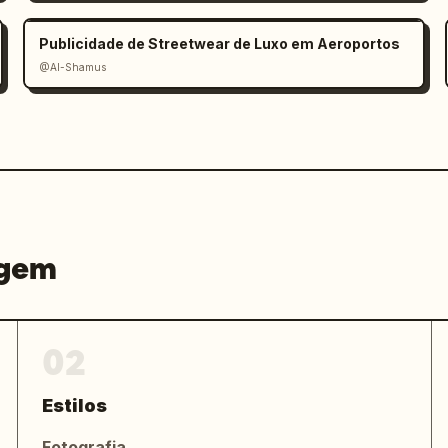
Publicidade de Streetwear de Luxo em Aeroportos
@Al-Shamus
agem
02
Estilos
Fotografia