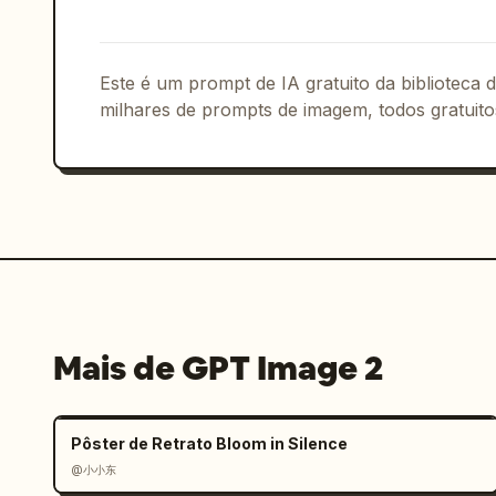
- Mockup completo da página inicial do
- Múltiplas seções da UI visíveis em u
- Leve perspectiva ou exibição do prod
Este é um prompt de IA gratuito da biblioteca
- Fundo limpo com gradientes sutis e i
milhares de prompts de imagem, todos gratuito
- Renderização de texto ultra detalhad
equilibrado

Resultado:

Um conceito de design de UI/UX impress
dashboard de aplicativo de fitness que
Faça com que pareça uma apresentação r
uma startup premium.
Mais de GPT Image 2
Pôster de Retrato Bloom in Silence
@小小东