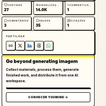
CURTIDAS
VISUALIZAÇÕES
COMPARTILHAMENTOS
27
14.0K
1
COMENTÁRIOS
SALVOS
CITAÇÕES
3
35
1
PARTILHAR
Go beyond generating imagem
Collect materials, process them, generate
finished work, and distribute it from one AI
workspace.
CONHECER YOUMIND