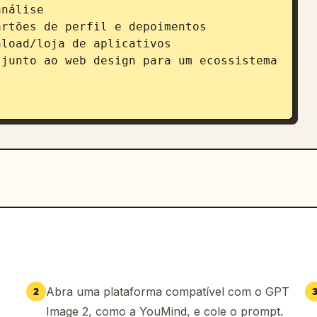
nálise

rtões de perfil e depoimentos

load/loja de aplicativos

junto ao web design para um ecossistema 
derna



, cartões arredondados, sombras suaves

que energéticas, como azul elétrico, 
s, botões polidos, sensação de 
o, digno de Dribbble e com qualidade de 
aso de UX, não um desenho ou ilustração

Abra uma plataforma compatível com o GPT
2
Image 2, como a YouMind, e cole o prompt.