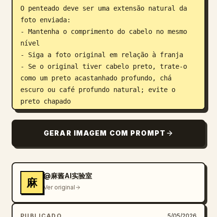
O penteado deve ser uma extensão natural da 
foto enviada:

- Mantenha o comprimento do cabelo no mesmo 
nível

- Siga a foto original em relação à franja

- Se o original tiver cabelo preto, trate-o 
como um preto acastanhado profundo, chá 
escuro ou café profundo natural; evite o 
preto chapado

- Realize apenas uma otimização no estilo de 
estúdio, não altere drasticamente o penteado

GERAR IMAGEM COM PROMPT
A maquiagem deve ser unificada como 
maquiagem coreana de garota peculiar
:

Pele clara e cremosa, sobrancelhas naturais e 
@麻酱AI实验室
麻
retas, maquiagem nos olhos em tons de rosa-
Ver original
acastanhado claro ou pêssego, aegyo-sal 
proeminente, cílios longos, delineador fino, 
PUBLICADO
5/05/2026