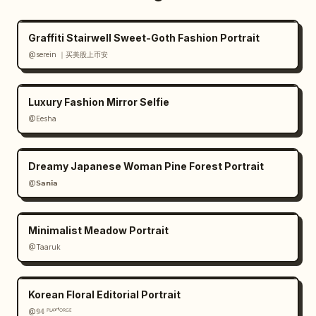
Graffiti Stairwell Sweet-Goth Fashion Portrait
@serein ｜买美股上币安
Luxury Fashion Mirror Selfie
@Eesha
Dreamy Japanese Woman Pine Forest Portrait
@𝗦𝗮𝗻𝗶𝗮
Minimalist Meadow Portrait
@Taaruk
Korean Floral Editorial Portrait
@𝟡𝟜 ᴾᴸᴬʸᶠᴼᴿᴳᴱ