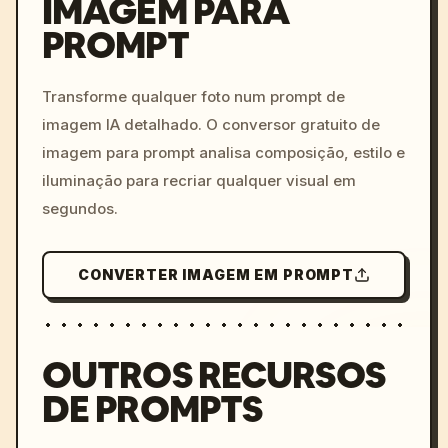
IMAGEM PARA
PROMPT
/imagine prompt: cinemati
c, cyberpunk sunset, neon
colors, 8k --v 6.0
Transforme qualquer foto num prompt de
imagem IA detalhado. O conversor gratuito de
imagem para prompt analisa composição, estilo e
iluminação para recriar qualquer visual em
segundos.
CONVERTER IMAGEM EM PROMPT
OUTROS RECURSOS
DE PROMPTS