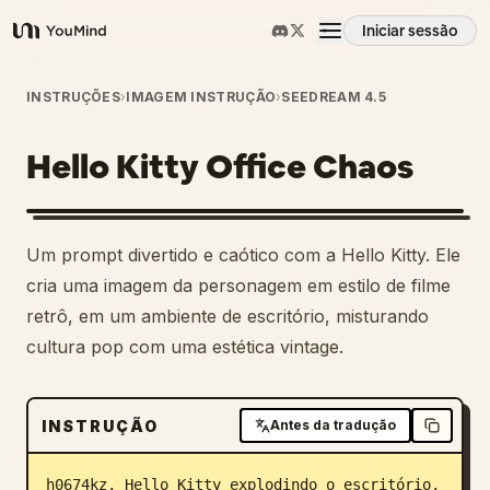
Iniciar sessão
YouMind
Visão geral
INSTRUÇÕES
›
IMAGEM INSTRUÇÃO
›
SEEDREAM 4.5
Hello Kitty Office Chaos
Casos de uso
Habilidades
Um prompt divertido e caótico com a Hello Kitty. Ele
cria uma imagem da personagem em estilo de filme
Prompts
retrô, em um ambiente de escritório, misturando
cultura pop com uma estética vintage.
Preços
INSTRUÇÃO
Antes da tradução
Transferir
h0674kz, Hello Kitty explodindo o escritório, 