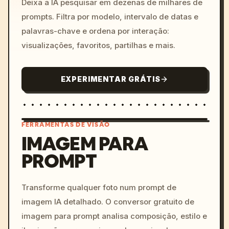
Deixa a IA pesquisar em dezenas de milhares de
prompts. Filtra por modelo, intervalo de datas e
palavras-chave e ordena por interação:
visualizações, favoritos, partilhas e mais.
EXPERIMENTAR GRÁTIS
FERRAMENTAS DE VISÃO
IMAGEM PARA
PROMPT
/imagine prompt: cinemati
c, cyberpunk sunset, neon
colors, 8k --v 6.0
Transforme qualquer foto num prompt de
imagem IA detalhado. O conversor gratuito de
imagem para prompt analisa composição, estilo e