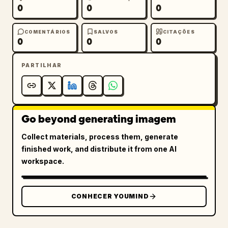
0
0
0
COMENTÁRIOS
SALVOS
CITAÇÕES
0
0
0
PARTILHAR
Go beyond generating imagem
Collect materials, process them, generate
finished work, and distribute it from one AI
workspace.
CONHECER YOUMIND