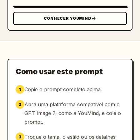
Zhu Yuanzhang..."

    },

    "navigation_bar": "início, pesquisar, 
CONHECER YOUMIND
notificações (emblema vermelho '1'), 
mensagens"

  }

}
Como usar este prompt
Copie o prompt completo acima.
1
Abra uma plataforma compatível com o
2
GPT Image 2, como a YouMind, e cole o
prompt.
Troque o tema, o estilo ou os detalhes
3