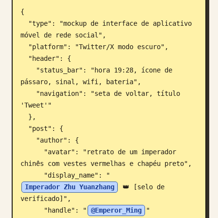
{

Blogue
  "type": "mockup de interface de aplicativo 
móvel de rede social",

Atualizações
  "platform": "Twitter/X modo escuro",

  "header": {

    "status_bar": "hora 19:28, ícone de 
pássaro, sinal, wifi, bateria",

    "navigation": "seta de voltar, título 
'Tweet'"

  },

  "post": {

    "author": {

      "avatar": "retrato de um imperador 
chinês com vestes vermelhas e chapéu preto",

      "display_name": "
Imperador Zhu Yuanzhang
 👑 [selo de 
verificado]",

      "handle": "
@Emperor_Ming
"
