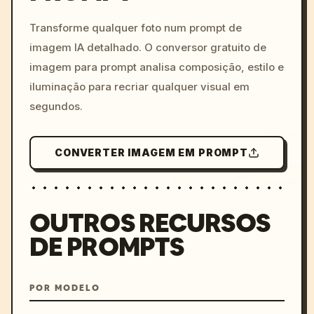
c, cyberpunk sunset, neon
colors, 8k --v 6.0
Transforme qualquer foto num prompt de
imagem IA detalhado. O conversor gratuito de
imagem para prompt analisa composição, estilo e
iluminação para recriar qualquer visual em
segundos.
CONVERTER IMAGEM EM PROMPT
OUTROS RECURSOS
DE PROMPTS
POR MODELO