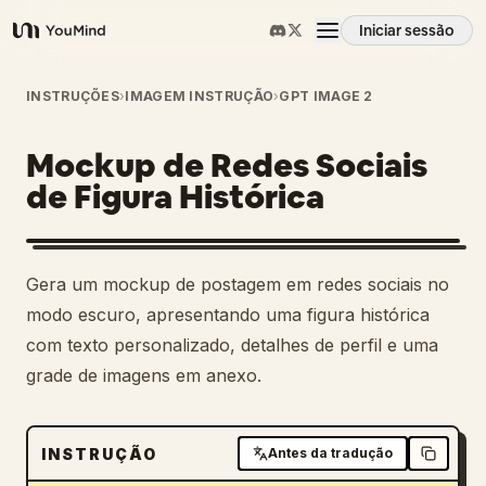
Iniciar sessão
YouMind
Visão geral
INSTRUÇÕES
›
IMAGEM INSTRUÇÃO
›
GPT IMAGE 2
Mockup de Redes Sociais
Casos de uso
de Figura Histórica
Habilidades
Gera um mockup de postagem em redes sociais no
Prompts
modo escuro, apresentando uma figura histórica
com texto personalizado, detalhes de perfil e uma
grade de imagens em anexo.
Preços
Transferir
INSTRUÇÃO
Antes da tradução