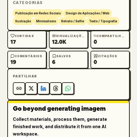
CATEGORIAS
        ]

      }

Publicação em Redes Sociais
Design de Aplicações / Web
    },

Ilustração
Minimalismo
Retrato / Selfie
Texto / Tipografia
    "metadata": {

      "timestamp": "
CURTIDAS
VISUALIZAÇÕES
COMPARTILHAMENTOS
17
12.0K
0
13:36 · 23 de jan. de 1368
",

      "engagement": "5.432 Retweets, 8.765 
COMENTÁRIOS
SALVOS
CITAÇÕES
Citações, 20,1 mil Curtidas, 102,3 mil 
19
6
0
Visualizações"

    },

PARTILHAR
    "actions": "responder, retweetar, curtir 
(coração vermelho com '1'), compartilhar, 
enviar"

  },

Go beyond generating imagem
  "footer": {

    "reply_bar": {

Collect materials, process them, generate
      "avatar": "mulher de vermelho",

finished work, and distribute it from one AI
      "placeholder": "Responder ao Imperador 
workspace.