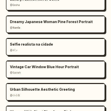
@Eesha
Dreamy Japanese Woman Pine Forest Portrait
@𝗦𝗮𝗻𝗶𝗮
Selfie realista na cidade
@ギン
Vintage Car Window Blue Hour Portrait
@Sairah
Urban Silhouette Aesthetic Greeting
@小小东