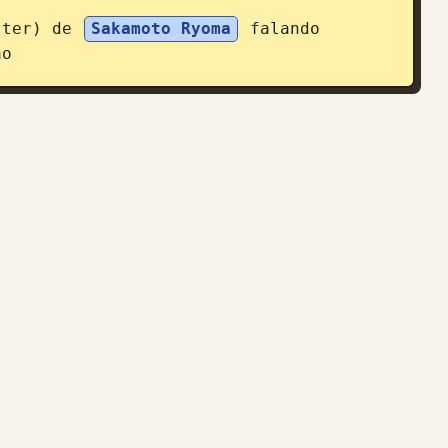
tter) de 
Sakamoto Ryoma
 falando 
ão