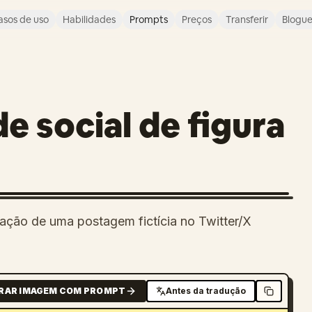
asos de uso
Habilidades
Prompts
Preços
Transferir
Blogu
 social de figura
ração de uma postagem fictícia no Twitter/X
RAR IMAGEM COM PROMPT
Antes da tradução