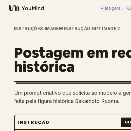
Visão geral
C
YouMind
INSTRUÇÕES
›
IMAGEM INSTRUÇÃO
›
GPT IMAGE 2
Postagem em rede
histórica
Um prompt criativo que solicita ao modelo a ge
feita pela figura histórica Sakamoto Ryoma.
INSTRUÇÃO
GE