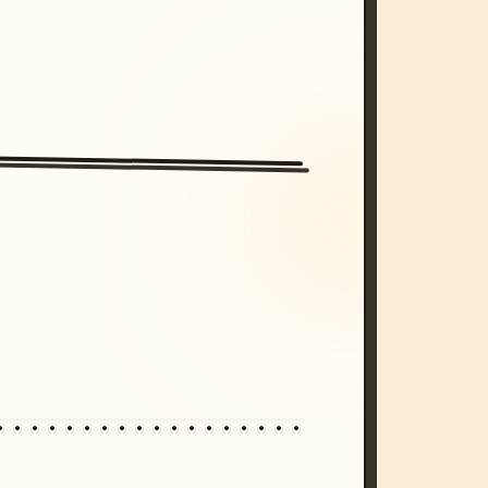
/imagine prompt: cinematic, cyberpunk s
unset, neon colors, 8k --v 6.0