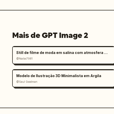
Mais de GPT Image 2
Still de filme de moda em salina com atmosfera melancólica
@Nailai7981
Modelo de Ilustração 3D Minimalista em Argila
@Saul Goodman