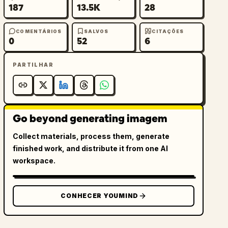
187
13.5K
28
COMENTÁRIOS
SALVOS
CITAÇÕES
0
52
6
PARTILHAR
Go beyond generating imagem
Collect materials, process them, generate
finished work, and distribute it from one AI
workspace.
CONHECER YOUMIND