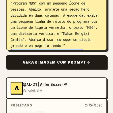
"Program MBG" com um pequeno ícone de 
pessoas. Abaixo, projete uma seção hero 
dividida em duas colunas. À esquerda, exiba 
uma pequena linha de rótulo do programa com 
um ícone de tigela vermelha, o texto "MBG", 
uma divisória vertical e "Makan Bergizi 
Gratis". Abaixo disso, coloque um título 
grande e em negrito lendo "
Makan Bergizi, Anak Indonesia Kuat
" em azul 
marinho escuro, abrangendo 3 linhas. Adicione 
GERAR IMAGEM COM PROMPT
um parágrafo curto em indonésio abaixo: 
"Program MBG mendukung gizi harian siswa SD 
dan SMP melalui menu seimbang, pemantauan 
sekolah, dan laporan dampak yang transparan." 
@λL-D1 | AI for Buzzer 🍉
Λ
Em seguida, coloque 2 botões de chamada para 
Ver original
ação lado a lado: um botão vermelho sólido 
rotulado como "Lihat Dampak" com uma seta 
PUBLICADO
24/04/2026
para a direita, e um botão branco com borda 
vermelha rotulado como "Panduan Sekolah" com 