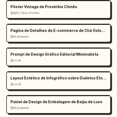
Pôster Vintage de Provérbio Chinês
@楊哥 | Yang Onchain
Página de Detalhes de E-commerce de Chá Oolong Estilo Zen
@Mr.pinecone
Prompt de Design Gráfico Editorial Minimalista
@小小东
Layout Estético de Infográfico sobre Dialetos Étnicos
@小小东
Painel de Design de Embalagem de Baijiu de Luxo
@Mr.pinecone