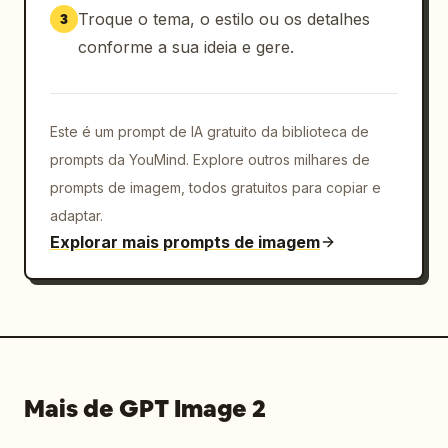
de página de destino pronta para produção.
Troque o tema, o estilo ou os detalhes
3
conforme a sua ideia e gere.
Este é um prompt de IA gratuito da biblioteca de
prompts da YouMind. Explore outros milhares de
prompts de imagem, todos gratuitos para copiar e
adaptar.
Explorar mais prompts de imagem
Mais de GPT Image 2