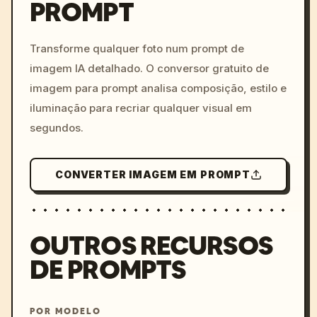
PROMPT
/imagine prompt: cinemati
c, cyberpunk sunset, neon
colors, 8k --v 6.0
Transforme qualquer foto num prompt de
imagem IA detalhado. O conversor gratuito de
imagem para prompt analisa composição, estilo e
iluminação para recriar qualquer visual em
segundos.
CONVERTER IMAGEM EM PROMPT
OUTROS RECURSOS
DE PROMPTS
POR MODELO