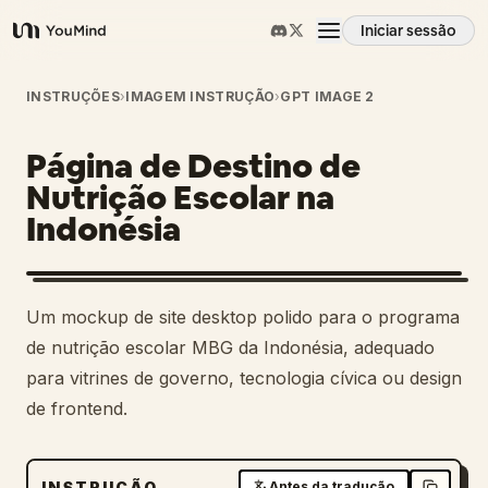
Iniciar sessão
YouMind
Visão geral
INSTRUÇÕES
›
IMAGEM INSTRUÇÃO
›
GPT IMAGE 2
Página de Destino de
Casos de uso
Nutrição Escolar na
Indonésia
Habilidades
Prompts
Um mockup de site desktop polido para o programa
de nutrição escolar MBG da Indonésia, adequado
Preços
para vitrines de governo, tecnologia cívica ou design
de frontend.
Transferir
INSTRUÇÃO
Antes da tradução