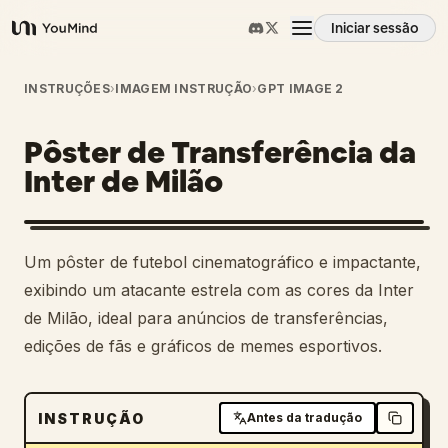
Iniciar sessão
YouMind
Visão geral
INSTRUÇÕES
›
IMAGEM INSTRUÇÃO
›
GPT IMAGE 2
Pôster de Transferência da
Casos de uso
Inter de Milão
Habilidades
Um pôster de futebol cinematográfico e impactante,
Prompts
exibindo um atacante estrela com as cores da Inter
de Milão, ideal para anúncios de transferências,
edições de fãs e gráficos de memes esportivos.
Preços
Transferir
INSTRUÇÃO
Antes da tradução