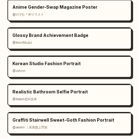
Anime Gender-Swap Magazine Poster
@のぞむ＊AIイラスト
Glossy Brand Achievement Badge
@AmirMušić
Korean Studio Fashion Portrait
@Johnn
Realistic Bathroom Selfie Portrait
@Adam也叫吉米
Graffiti Stairwell Sweet-Goth Fashion Portrait
@serein ｜买美股上币安