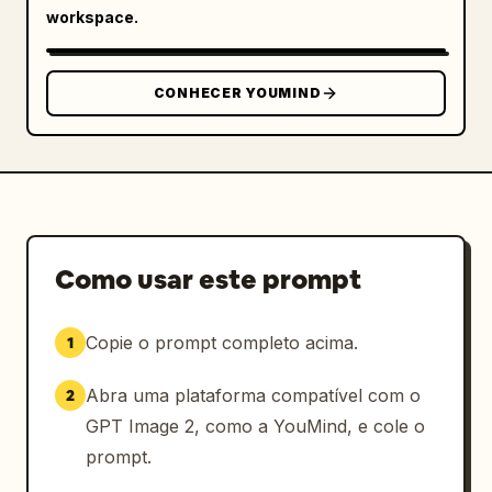
luz radial, com um acabamento de pôster 
workspace.
esportivo premium para redes sociais, 
hiperdetalhado, nítido, energético e pronto 
para um meme de futebol ou revelação de 
CONHECER YOUMIND
transferência de fã.
Como usar este prompt
Copie o prompt completo acima.
1
Abra uma plataforma compatível com o
2
GPT Image 2, como a YouMind, e cole o
prompt.