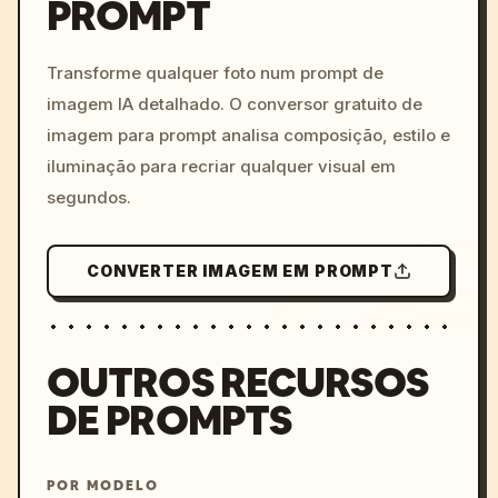
PROMPT
/imagine prompt: cinemati
c, cyberpunk sunset, neon
colors, 8k --v 6.0
Transforme qualquer foto num prompt de
imagem IA detalhado. O conversor gratuito de
imagem para prompt analisa composição, estilo e
iluminação para recriar qualquer visual em
segundos.
CONVERTER IMAGEM EM PROMPT
OUTROS RECURSOS
DE PROMPTS
POR MODELO