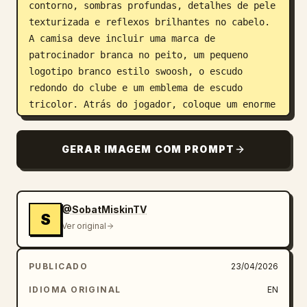
contorno, sombras profundas, detalhes de pele 
texturizada e reflexos brilhantes no cabelo. 
A camisa deve incluir uma marca de 
patrocinador branca no peito, um pequeno 
logotipo branco estilo swoosh, o escudo 
redondo do clube e um emblema de escudo 
tricolor. Atrás do jogador, coloque um enorme 
emblema circular brilhante estilo Inter como 
pano de fundo. Adicione 3 logotipos do clube 
GERAR IMAGEM COM PROMPT
visíveis no total: 1 logotipo pequeno no 
canto superior direito, 1 logotipo grande de 
bandeira de tecido no canto inferior esquerdo 
e 1 escudo na camisa. No centro inferior, 
@SobatMiskinTV
S
inclua uma vista noturna de um estádio de 
Ver original
futebol moderno com holofotes brilhantes, 
misturando-se a fumaça azul pictórica e 
PUBLICADO
23/04/2026
efeitos de pinceladas. No centro, coloque o 
sobrenome do jogador em letras grandes e 
IDIOMA ORIGINAL
EN
rústicas pintadas à mão, parcialmente 