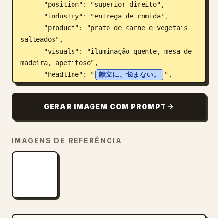
      "position": "superior direito",

      "industry": "entrega de comida",

      "product": "prato de carne e vegetais 
salteados",

      "visuals": "iluminação quente, mesa de 
madeira, apetitoso",

      "headline": "
献立に、悩まない。
",

      "feature_icons_count": 3,

      "feature_icons_labels": ["10 min de 
GERAR IMAGEM COM PROMPT
preparo", "Supervisão de nutricionista", 
"Frete grátis"],

      "cta_button": "Começar agora ->"

IMAGENS DE REFERÊNCIA
    },

    {

      "position": "inferior esquerdo",

      "industry": "cosméticos",

      "product": "frasco de sérum para a pele 
chamado 'LUMIÈRE'",

      "visuals": "mulher com pele radiante e 