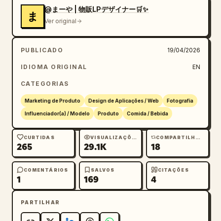
olhos fechados, efeitos de luz prismática, 
@まーや | 物販LPデザイナー🛒✨
ま
fundo roxo suave",

Ver original
      "headline": "
肌が、目覚める。
",

      "badges_count": 3,

PUBLICADO
19/04/2026
      "badges_labels": ["Sem aditivos", 
IDIOMA ORIGINAL
EN
"Fabricado no Japão", "Para pele sensível"]

    },

CATEGORIAS
    {

Marketing de Produto
Design de Aplicações / Web
Fotografia
      "position": "inferior direito",

Influenciador(a) / Modelo
Produto
Comida / Bebida
      "industry": "fitness",

      "product": "academia pessoal chamada 
CURTIDAS
VISUALIZAÇÕES
COMPARTILHAMENTOS
'MOVE'",

265
29.1K
18
      "visuals": "mulher correndo em uma 
esteira, ambiente de academia escuro, 
COMENTÁRIOS
SALVOS
CITAÇÕES
esportivo",

1
169
4
      "headline": "
私を、アップデートする場所。
",

PARTILHAR
      "pricing": "Mensalidade a partir de 