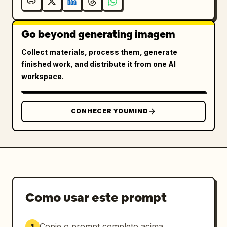
6,980
 ienes",

      "feature_hexagons_count": 3,

      "feature_hexagons_labels": ["Aberto 
Go beyond generating imagem
24h", "Mais de 120 unidades no país", 
"Suporte completo"],

Collect materials, process them, generate
      "cta_button": "Reservar aula 
finished work, and distribute it from one AI
experimental gratuita ->"

workspace.
    }

  ]

}
CONHECER YOUMIND
Como usar este prompt
Copie o prompt completo acima.
1