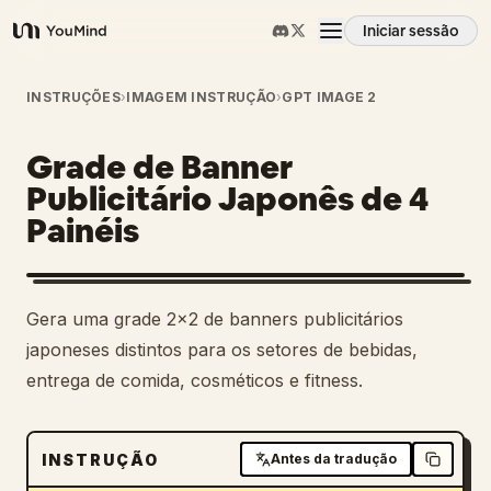
Iniciar sessão
YouMind
Visão geral
INSTRUÇÕES
›
IMAGEM INSTRUÇÃO
›
GPT IMAGE 2
Grade de Banner
Casos de uso
Publicitário Japonês de 4
Painéis
Habilidades
Prompts
1
Gera uma grade 2x2 de banners publicitários
japoneses distintos para os setores de bebidas,
Preços
entrega de comida, cosméticos e fitness.
Transferir
INSTRUÇÃO
Antes da tradução