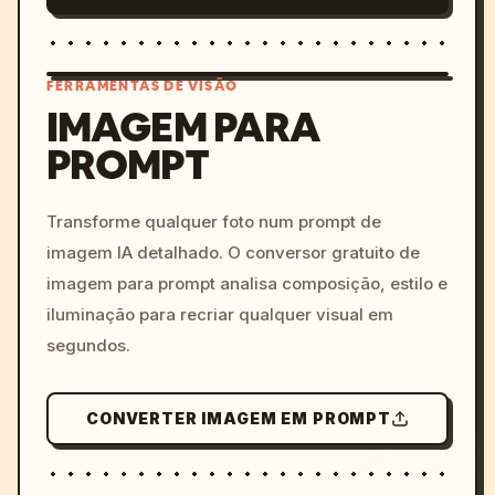
FERRAMENTAS DE VISÃO
IMAGEM PARA
PROMPT
/imagine prompt: cinemati
c, cyberpunk sunset, neon
colors, 8k --v 6.0
Transforme qualquer foto num prompt de
imagem IA detalhado. O conversor gratuito de
imagem para prompt analisa composição, estilo e
iluminação para recriar qualquer visual em
segundos.
CONVERTER IMAGEM EM PROMPT