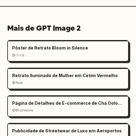
Mais de GPT Image 2
Pôster de Retrato Bloom in Silence
@小小东
Retrato Iluminado de Mulher em Cetim Vermelho
@Aqsa
Página de Detalhes de E-commerce de Chá Oolong Estilo Zen
@Mr.pinecone
Publicidade de Streetwear de Luxo em Aeroportos