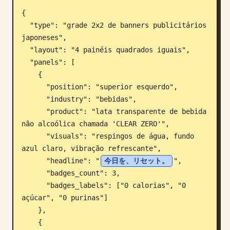
{

Blogue
  "type": "grade 2x2 de banners publicitários 
japoneses",

Atualizações
  "layout": "4 painéis quadrados iguais",

  "panels": [

    {

      "position": "superior esquerdo",

      "industry": "bebidas",

      "product": "lata transparente de bebida 
não alcoólica chamada 'CLEAR ZERO'",

      "visuals": "respingos de água, fundo 
azul claro, vibração refrescante",

      "headline": "
今日を、リセット。
",

      "badges_count": 3,

      "badges_labels": ["0 calorias", "0 
açúcar", "0 purinas"]

    },

    {
