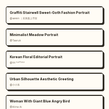
Graffiti Stairwell Sweet-Goth Fashion Portrait
@serein ｜买美股上币安
Minimalist Meadow Portrait
@Taaruk
Korean Floral Editorial Portrait
@𝟡𝟜 ᴾᴸᴬʸᶠᴼᴿᴳᴱ
Urban Silhouette Aesthetic Greeting
@小小东
Woman With Giant Blue Angry Bird
@Alina Ai