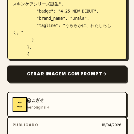
スキンケアシリーズ誕生",

          "badge": "4.25 NEW DEBUT",

          "brand_name": "urala",

          "tagline": "うららかに、わたしらし
く。"

        }

      },

      {

        "position": "superior direito",

        "industry": "café",

GERAR IMAGEM COM PROMPT
        "visuals": "Mesa de madeira perto de 
uma janela, prato com torrada com geleia e 
manteiga, xícara de café preto, garfo e 
faca.",

@こぎそ
こ
        "typography": {

Ver original
          "top_text": "森のそばの小さなカフェ",

          "main_copy": "
今日も、いい日。
",

PUBLICADO
18/04/2026
          "sub_copy": "こだわりのコーヒーと、焼
きたてのパンでほっとひと息しませんか？",
