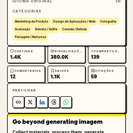
IDIOMA ORIGINAL
EN
          "badge": "季節限定 いちごのジャムトース
CATEGORIAS
ト始めました",

          "logo": "morino cafe",

Marketing de Produto
Design de Aplicações / Web
Fotografia
          "details": "OPEN 8:00 - 18:00 定休
Ilustração
Retrato / Selfie
Comida / Bebida
日: 水曜日 〒150-0001 東京都渋谷区神宮前 1-2-3"

Paisagem / Natureza
        }

      },

CURTIDAS
VISUALIZAÇÕES
COMPARTILHAMENTOS
1.4K
380.0K
139
      {

        "position": "inferior esquerdo",

        "industry": "academia de ginástica",

COMENTÁRIOS
SALVOS
CITAÇÕES
12
1.1K
59
        "visuals": "Mulher asiática atlética 
com top esportivo preto, rabo de cavalo, 
PARTILHAR
suando, com olhar determinado. Fundo de 
academia com iluminação neon roxa.",

        "typography": {

          "top_text": "今こそ、理想の自分へ",

Go beyond generating imagem
          "main_copy": "
わたしを、超えていけ。
",

Collect materials, process them, generate