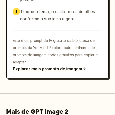
          "main_copy": "
まだ見ぬ景色に、出会う旅。
",

Troque o tema, o estilo ou os detalhes
3
          "sub_copy": "心がほどける、特別な時間
conforme a sua ideia e gere.
をあなたに。",

          "logo": "UMI to SORA RESORT",

          "bottom_bar": "＼ 期間限定 ／ 夏のご予
約キャンペーン 最大 20% OFF ご予約は公式サイトから 
Este é um prompt de IA gratuito da biblioteca de
→ 2024.6.1 sat - 7.31 wed",

prompts da YouMind. Explore outros milhares de
          "elements": [

prompts de imagem, todos gratuitos para copiar e
            "Código QR"

adaptar.
          ]

Explorar mais prompts de imagem
        }

      }

    ]

  }

}
Mais de GPT Image 2