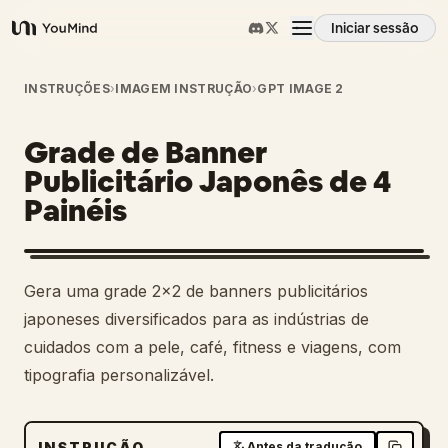
Iniciar sessão
YouMind
Visão geral
INSTRUÇÕES
›
IMAGEM INSTRUÇÃO
›
GPT IMAGE 2
Grade de Banner
Casos de uso
Publicitário Japonês de 4
Painéis
Habilidades
Prompts
Gera uma grade 2x2 de banners publicitários
japoneses diversificados para as indústrias de
Preços
cuidados com a pele, café, fitness e viagens, com
tipografia personalizável.
Transferir
INSTRUÇÃO
Antes da tradução