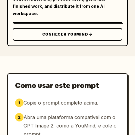
          "bullet_points": [

finished work, and distribute it from one AI
            "☑ パーソナルトレーニング",

workspace.
            "☑ 初心者サポート充実",

            "☑ 手ぶらでOK"

          ],

CONHECER YOUMIND
          "offer": "まずは体験から！ 体験トレーニ
ング 60分 
¥2,200
(税込)",

          "logo": "B BEYOND LIMIT PERSONAL 
GYM"

        }

      },

      {

Como usar este prompt
        "position": "inferior direito",

        "industry": "resort de viagem",

Copie o prompt completo acima.
1
        "visuals": "Piscina de borda infinita 
fundindo-se com o oceano azul brilhante, 
Abra uma plataforma compatível com o
2
espreguiçadeiras brancas, céu ensolarado, 
planta em vaso.",

GPT Image 2, como a YouMind, e cole o
        "typography": {

prompt.