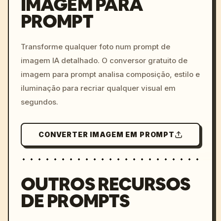
IMAGEM PARA
PROMPT
/imagine prompt: cinemati
c, cyberpunk sunset, neon
colors, 8k --v 6.0
Transforme qualquer foto num prompt de
imagem IA detalhado. O conversor gratuito de
imagem para prompt analisa composição, estilo e
iluminação para recriar qualquer visual em
segundos.
CONVERTER IMAGEM EM PROMPT
OUTROS RECURSOS
DE PROMPTS