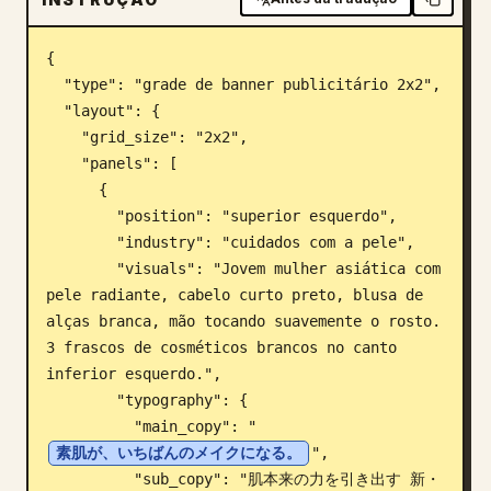
Blogue
{

  "type": "grade de banner publicitário 2x2",

Atualizações
  "layout": {

    "grid_size": "2x2",

    "panels": [

      {

        "position": "superior esquerdo",

        "industry": "cuidados com a pele",

        "visuals": "Jovem mulher asiática com 
pele radiante, cabelo curto preto, blusa de 
alças branca, mão tocando suavemente o rosto. 
3 frascos de cosméticos brancos no canto 
inferior esquerdo.",

        "typography": {

          "main_copy": "
素肌が、いちばんのメイクになる。
",

          "sub_copy": "肌本来の力を引き出す 新・