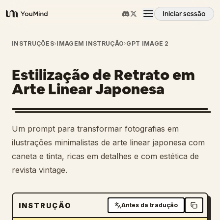
Iniciar sessão
YouMind
Visão geral
INSTRUÇÕES
›
IMAGEM INSTRUÇÃO
›
GPT IMAGE 2
Estilização de Retrato em
Casos de uso
Arte Linear Japonesa
Habilidades
Um prompt para transformar fotografias em
Prompts
ilustrações minimalistas de arte linear japonesa com
caneta e tinta, ricas em detalhes e com estética de
revista vintage.
Preços
Transferir
INSTRUÇÃO
Antes da tradução