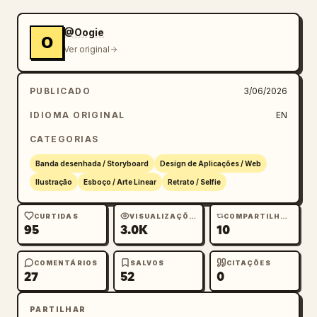
@Oogie
O
Ver original
PUBLICADO
3/06/2026
IDIOMA ORIGINAL
EN
CATEGORIAS
Banda desenhada / Storyboard
Design de Aplicações / Web
Ilustração
Esboço / Arte Linear
Retrato / Selfie
CURTIDAS
VISUALIZAÇÕES
COMPARTILHAMENTOS
95
3.0K
10
COMENTÁRIOS
SALVOS
CITAÇÕES
27
52
0
PARTILHAR