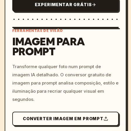
EXPERIMENTAR GRÁTIS
FERRAMENTAS DE VISÃO
IMAGEM PARA
PROMPT
/imagine prompt: cinemati
c, cyberpunk sunset, neon
colors, 8k --v 6.0
Transforme qualquer foto num prompt de
imagem IA detalhado. O conversor gratuito de
imagem para prompt analisa composição, estilo e
iluminação para recriar qualquer visual em
segundos.
CONVERTER IMAGEM EM PROMPT