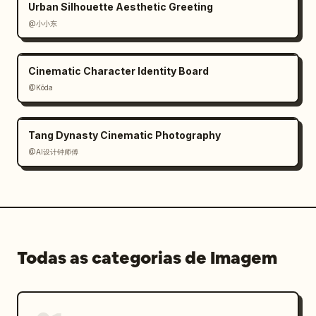
Urban Silhouette Aesthetic Greeting
@小小东
Cinematic Character Identity Board
@Kōda
Tang Dynasty Cinematic Photography
@AI设计钟师傅
Todas as categorias de Imagem