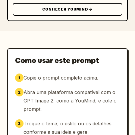
branca, veste amarela, halo dourado atrás da 
CONHECER YOUMIND
cabeça, mão levantada em um gesto de ensino"

    },

    {

      "chinese_label": "观音菩萨",

      "english_label": "Guanyin",

      "visuals": "deusa serena em vestes 
brancas com capuz, joias ornamentadas, mão 
Como usar este prompt
levantada em bênção"

    },

    {

Copie o prompt completo acima.
1
      "chinese_label": "牛魔王",

      "english_label": "Bull Demon King",

Abra uma plataforma compatível com o
2
      "visuals": "minotauro feroz de pele 
GPT Image 2, como a YouMind, e cole o
azul com chifres pretos, cabelo vermelho, 
prompt.
vestindo armadura e um cachecol vermelho"

    }

Troque o tema, o estilo ou os detalhes
3
  ]

conforme a sua ideia e gere.
}