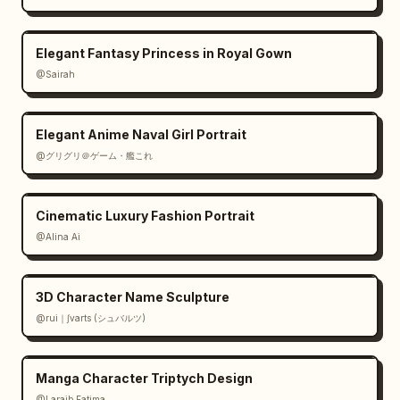
Elegant Fantasy Princess in Royal Gown
@Sairah
Elegant Anime Naval Girl Portrait
@グリグリ＠ゲーム・艦これ
Cinematic Luxury Fashion Portrait
@Alina Ai
3D Character Name Sculpture
@rui｜∫varts (シュバルツ)
Manga Character Triptych Design
@Laraib Fatima‎