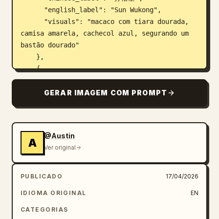
      "english_label": "Sun Wukong",

      "visuals": "macaco com tiara dourada, 
camisa amarela, cachecol azul, segurando um 
bastão dourado"

    },

    {

      "chinese_label": "唐僧",

      "english_label": "Tang Sanzang",

GERAR IMAGEM COM PROMPT
      "visuals": "monge sereno em vestes 
vermelhas e douradas, coroa ornamentada de 
cinco lóbulos, segurando um cajado de monge"

@Austin
    },

A
Ver original
    {

      "chinese_label": "猪八戒",

      "english_label": "Zhu Bajie",

PUBLICADO
17/04/2026
      "visuals": "homem-porco sorridente em 
IDIOMA ORIGINAL
EN
veste preta, segurando um ancinho de nove 
dentes"

CATEGORIAS