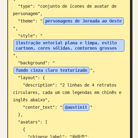
  "type": "conjunto de ícones de avatar de 
Blogue
personagem",

  "theme": "
personagens de Jornada ao Oeste
Atualizações
",

  "style": "
ilustração vetorial plana e limpa, estilo 
cartoon, cores sólidas, contornos grossos
",

  "background": "
fundo cinza claro texturizado
",

  "layout": {

    "description": "2 linhas de 4 retratos 
circulares, cada um com legendas em chinês e 
inglês abaixo",

    "center_text": "
@austinit
"

  },

  "avatars": [

    {

      "chinese_label": "孙悟空",
