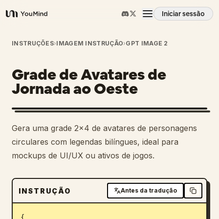
Iniciar sessão
YouMind
Visão geral
INSTRUÇÕES
›
IMAGEM INSTRUÇÃO
›
GPT IMAGE 2
Grade de Avatares de
Casos de uso
Jornada ao Oeste
Habilidades
Gera uma grade 2x4 de avatares de personagens
Prompts
circulares com legendas bilíngues, ideal para
mockups de UI/UX ou ativos de jogos.
Preços
INSTRUÇÃO
Antes da tradução
Transferir
{
