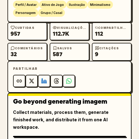
    },

Perfil / Avatar
Ativo de Jogo
Ilustração
Minimalismo
    {

Personagem
Grupo / Casal
      "chinese_label": "沙悟净",

      "english_label": "Sha Wujing",

CURTIDAS
VISUALIZAÇÕES
COMPARTILHAMENTOS
      "visuals": "homem barbudo com tiara de 
957
112.7K
112
meia-lua, veste verde, colar de contas 
grandes, segurando uma pá em formato de meia-
COMENTÁRIOS
SALVOS
CITAÇÕES
32
587
9
lua"

    },

    {

PARTILHAR
      "chinese_label": "白龙马",

      "english_label": "White Dragon Horse",

      "visuals": "cabeça de cavalo branco com 
rédea decorativa"

Go beyond generating imagem
    },

Collect materials, process them, generate
    {

finished work, and distribute it from one AI
      "chinese_label": "太上老君",

workspace.
      "english_label": "Taishang Laojun",

      "visuals": "sábio idoso com longa barba 