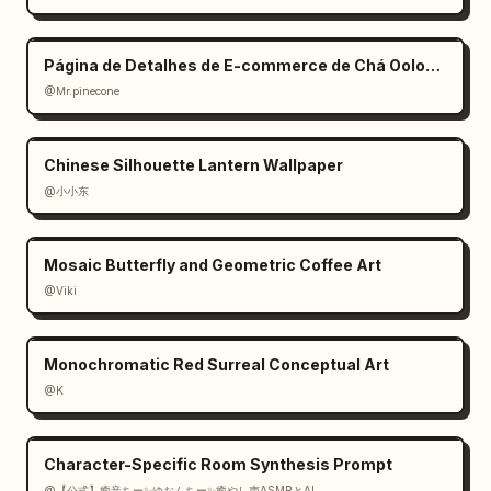
Página de Detalhes de E-commerce de Chá Oolong Estilo Zen
@Mr.pinecone
Chinese Silhouette Lantern Wallpaper
@小小东
Mosaic Butterfly and Geometric Coffee Art
@Viki
Monochromatic Red Surreal Conceptual Art
@K
Character-Specific Room Synthesis Prompt
@【公式】癒音ちー✨ゆおんちー✨癒やし声ASMRとAI