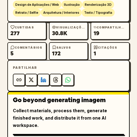
      },

Design de Aplicações / Web
Ilustração
Renderização 3D
      "feature_icons": {

Retrato / Selfie
Arquitetura / Interiores
Texto / Tipografia
        "count": 3,

        "layout": "linha horizontal no canto 
CURTIDAS
VISUALIZAÇÕES
COMPARTILHAMENTOS
277
30.8K
19
inferior esquerdo",

        "items": [

COMENTÁRIOS
SALVOS
CITAÇÕES
          {"icon": "livro com montanhas e 
5
172
1
estrelas", "label": "Experiência de mundo 
literário"},

PARTILHAR
          {"icon": "lua crescente sobre 
ondas", "label": "Ajuste de sono profundo"},

          {"icon": "livro aberto com 
brilhos", "label": "Estimula o desejo de 
Go beyond generating imagem
ler"}

        ]

Collect materials, process them, generate
      }

finished work, and distribute it from one AI
    },

workspace.
    "right_panel_and_background": {

      "subject": "jovem mulher dormindo 