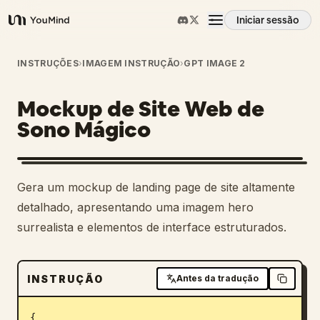
Iniciar sessão
YouMind
Visão geral
INSTRUÇÕES
›
IMAGEM INSTRUÇÃO
›
GPT IMAGE 2
Mockup de Site Web de
Casos de uso
Sono Mágico
Habilidades
Gera um mockup de landing page de site altamente
Prompts
detalhado, apresentando uma imagem hero
surrealista e elementos de interface estruturados.
Preços
INSTRUÇÃO
Antes da tradução
Transferir
{
