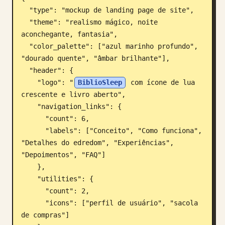
  "type": "mockup de landing page de site",

Blogue
  "theme": "realismo mágico, noite 
aconchegante, fantasia",

Atualizações
  "color_palette": ["azul marinho profundo", 
"dourado quente", "âmbar brilhante"],

  "header": {

    "logo": "
BiblioSleep
 com ícone de lua 
crescente e livro aberto",

    "navigation_links": {

      "count": 6,

      "labels": ["Conceito", "Como funciona", 
"Detalhes do edredom", "Experiências", 
"Depoimentos", "FAQ"]

    },

    "utilities": {

      "count": 2,

      "icons": ["perfil de usuário", "sacola 
de compras"]
