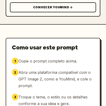
pacificamente em uma cama",

CONHECER YOUMIND
      "environment": "quarto aconchegante com 
iluminação suave, janela mostrando luzes 
distantes da cidade e um abajur quente",

      "focal_point": "um edredom azul escuro 
coberto por linhas de constelações douradas 
brilhantes",

      "magical_elements": {

Como usar este prompt
        "description": "
cenas de fantasia em miniatura brilhantes 
emergindo das dobras do edredom
Copie o prompt completo acima.
1
",

        "scene_count": 5,

Abra uma plataforma compatível com o
2
        "scene_details": ["trem a vapor 
GPT Image 2, como a YouMind, e cole o
cruzando um viaduto de pedra", "castelo 
prompt.
gótico", "navio à vela em ondas estilizadas", 
"cabana aconchegante em uma floresta de 
Troque o tema, o estilo ou os detalhes
3
pinheiros", "palácio com cúpula"],

conforme a sua ideia e gere.
        "effects": "cercado por nuvens 