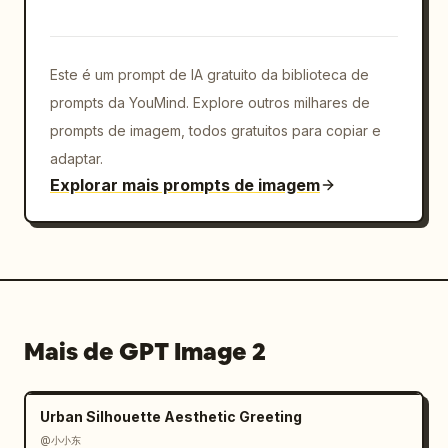
volumétricas brilhantes, luzes em miniatura 
quentes e brilhos flutuantes"

      },

Este é um prompt de IA gratuito da biblioteca de
      "corner_badge": {

prompts da YouMind. Explore outros milhares de
        "position": "canto inferior direito",

prompts de imagem, todos gratuitos para copiar e
        "style": "coroa de louros dourada",

adaptar.
        "text": "BiblioSleep: o edredom 
Explorar mais prompts de imagem
noturno que expande a experiência de leitura"

      }

    }

  }

}
Mais de GPT Image 2
Urban Silhouette Aesthetic Greeting
@小小东