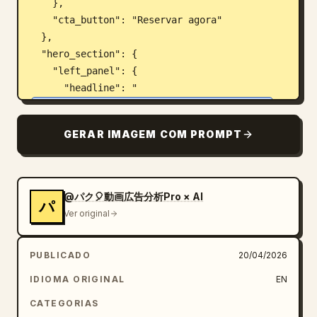
    },

    "cta_button": "Reservar agora"

  },

  "hero_section": {

    "left_panel": {

      "headline": "
Antes de ler o livro, durma no seu mundo.
",

      "subheadline": "
GERAR IMAGEM COM PROMPT
Um edredom noturno pré-leitura que antecipa 
o ar, a temperatura, as emoções e a 
paisagem de um livro ainda não aberto como 
uma experiência de sono.
",

@パク🎈動画広告分析Pro × AI
パ
      "buttons": {

Ver original
        "count": 2,

        "styles": ["sólido dourado com ícone 
PUBLICADO
20/04/2026
de livro", "contornado com ícone de livro 
aberto"],

IDIOMA ORIGINAL
EN
        "labels": ["Entrar na história >", 
CATEGORIAS
"Ver experiências >"]
