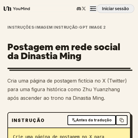
Iniciar sessão
YouMind
Visão geral
INSTRUÇÕES
›
IMAGEM INSTRUÇÃO
›
GPT IMAGE 2
Postagem em rede social
Casos de uso
da Dinastia Ming
Habilidades
Cria uma página de postagem fictícia no X (Twitter)
Prompts
para uma figura histórica como Zhu Yuanzhang
após ascender ao trono na Dinastia Ming.
Preços
INSTRUÇÃO
Antes da tradução
Transferir
Crie uma página de postagem no X para 