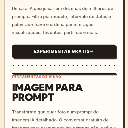
Deixa a IA pesquisar em dezenas de milhares de
prompts. Filtra por modelo, intervalo de datas e
palavras-chave e ordena por interação:
visualizações, favoritos, partilhas e mais.
EXPERIMENTAR GRÁTIS
FERRAMENTAS DE VISÃO
IMAGEM PARA
PROMPT
/imagine prompt: cinemati
c, cyberpunk sunset, neon
colors, 8k --v 6.0
Transforme qualquer foto num prompt de
imagem IA detalhado. O conversor gratuito de
imagem para prompt analisa composição, estilo e