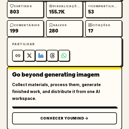
CURTIDAS
VISUALIZAÇÕES
COMPARTILHAMENTOS
803
155.7K
53
COMENTÁRIOS
SALVOS
CITAÇÕES
199
280
17
PARTILHAR
Go beyond generating imagem
Collect materials, process them, generate
finished work, and distribute it from one AI
workspace.
CONHECER YOUMIND