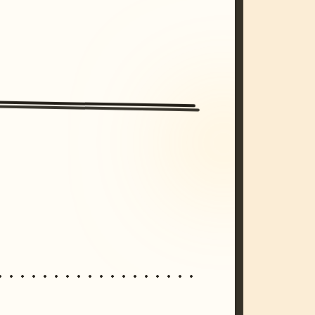
/imagine prompt: cinematic, cyberpunk s
unset, neon colors, 8k --v 6.0