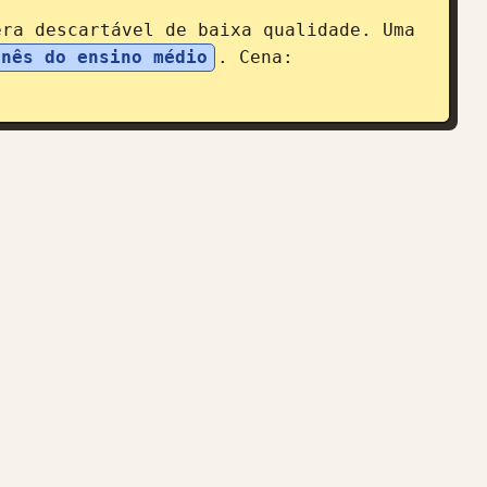
ra descartável de baixa qualidade. Uma 
onês do ensino médio
. Cena: 