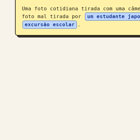
Uma foto cotidiana tirada com uma câme
foto mal tirada por 
um estudante jap
excursão escolar
.