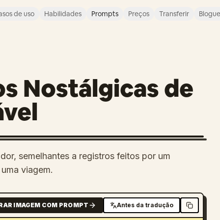
asos de uso
Habilidades
Prompts
Preços
Transferir
Blogu
s Nostálgicas de
vel
or, semelhantes a registros feitos por um
 uma viagem.
RAR IMAGEM COM PROMPT
Antes da tradução