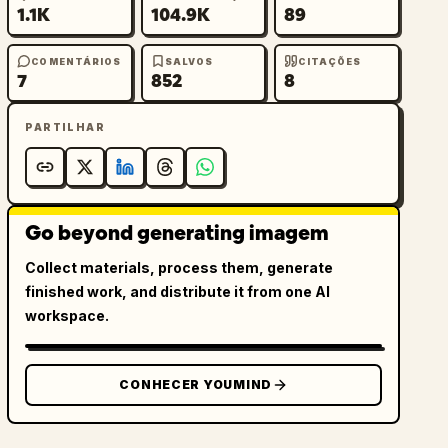
1.1K
104.9K
89
COMENTÁRIOS
SALVOS
CITAÇÕES
7
852
8
PARTILHAR
Go beyond generating imagem
Collect materials, process them, generate
finished work, and distribute it from one AI
workspace.
CONHECER YOUMIND