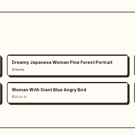
Dreamy Japanese Woman Pine Forest Portrait
@𝗦𝗮𝗻𝗶𝗮
Woman With Giant Blue Angry Bird
@Alina Ai