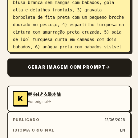
blusa branca sem mangas com babados, gola 
alta e detalhes frontais, 3) gravata 
borboleta de fita preta com um pequeno broche 
dourado no pescoço, 4) espartilho turquesa na 
cintura com amarração preta cruzada, 5) saia 
de idol turquesa curta em camadas com dois 
babados, 6) anágua preta com babados visível 
sob a saia azul, e 7) painéis longos de 
casaca turquesa com abertura nas costas 
GERAR IMAGEM COM PROMPT
pendurados atrás da saia. Adicione exatamente 
2 luvas pretas longas estilo ópera com 
pequenos detalhes de fita de amarração perto 
da parte superior dos braços, e exatamente 2 
@Kei🍤衣装本舗
K
botas de salto alto marrom-escuras até a coxa 
Ver original
com amarração, brilhos lustrosos e saltos 
pontiagudos. Use renderização de anime cel-
PUBLICADO
12/06/2026
shaded limpa, arte de linha nítida, detalhes 
em turquesa brilhante, sombreamento de couro 
IDIOMA ORIGINAL
EN
lustroso nas luvas e botas, destaques de pele 