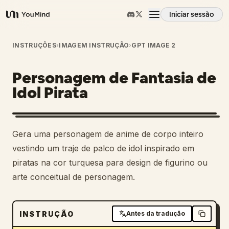
Iniciar sessão
YouMind
Visão geral
INSTRUÇÕES
›
IMAGEM INSTRUÇÃO
›
GPT IMAGE 2
Personagem de Fantasia de
Casos de uso
Idol Pirata
Habilidades
Gera uma personagem de anime de corpo inteiro
Prompts
vestindo um traje de palco de idol inspirado em
piratas na cor turquesa para design de figurino ou
arte conceitual de personagem.
Preços
Transferir
INSTRUÇÃO
Antes da tradução