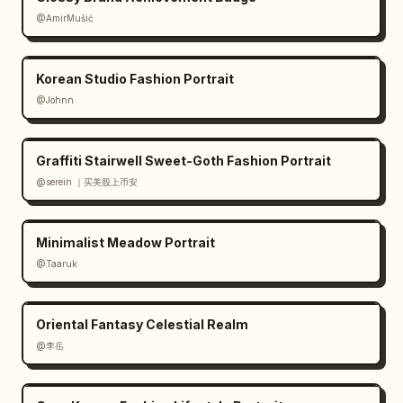
@AmirMušić
Korean Studio Fashion Portrait
@Johnn
Graffiti Stairwell Sweet-Goth Fashion Portrait
@serein ｜买美股上币安
Minimalist Meadow Portrait
@Taaruk
Oriental Fantasy Celestial Realm
@李岳