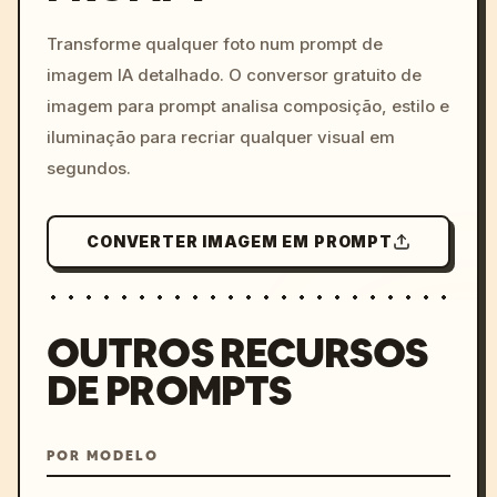
c, cyberpunk sunset, neon
colors, 8k --v 6.0
Transforme qualquer foto num prompt de
imagem IA detalhado. O conversor gratuito de
imagem para prompt analisa composição, estilo e
iluminação para recriar qualquer visual em
segundos.
CONVERTER IMAGEM EM PROMPT
OUTROS RECURSOS
DE PROMPTS
POR MODELO