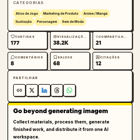
CATEGORIAS
suaves e uma composição de folha de 
personagem centralizada sem adereços de 
Ativo de Jogo
Marketing de Produto
Anime / Mangá
fundo, sem texto, sem marca d'água e sem 
Ilustração
Personagem
Item de Moda
acessórios extras além do traje de idol 
pirata descrito. Humor geral: design de 
CURTIDAS
VISUALIZAÇÕES
COMPARTILHAMENTOS
177
38.2K
21
figurino de idol pirata glamoroso para 
performance ao vivo em tons de azul-petróleo, 
branco, preto e marrom-escuro.
COMENTÁRIOS
SALVOS
CITAÇÕES
8
68
12
PARTILHAR
Go beyond generating imagem
Collect materials, process them, generate
finished work, and distribute it from one AI
workspace.