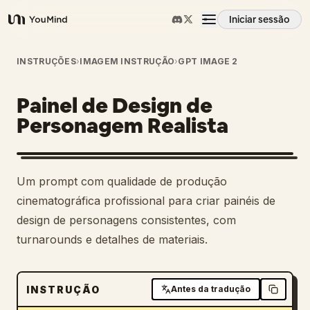
Iniciar sessão
YouMind
Visão geral
INSTRUÇÕES
›
IMAGEM INSTRUÇÃO
›
GPT IMAGE 2
Painel de Design de
Casos de uso
Personagem Realista
Habilidades
Um prompt com qualidade de produção
Prompts
cinematográfica profissional para criar painéis de
design de personagens consistentes, com
turnarounds e detalhes de materiais.
Preços
Transferir
INSTRUÇÃO
Antes da tradução