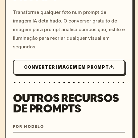
c, cyberpunk sunset, neon
colors, 8k --v 6.0
Transforme qualquer foto num prompt de
imagem IA detalhado. O conversor gratuito de
imagem para prompt analisa composição, estilo e
iluminação para recriar qualquer visual em
segundos.
CONVERTER IMAGEM EM PROMPT
OUTROS RECURSOS
DE PROMPTS
POR MODELO