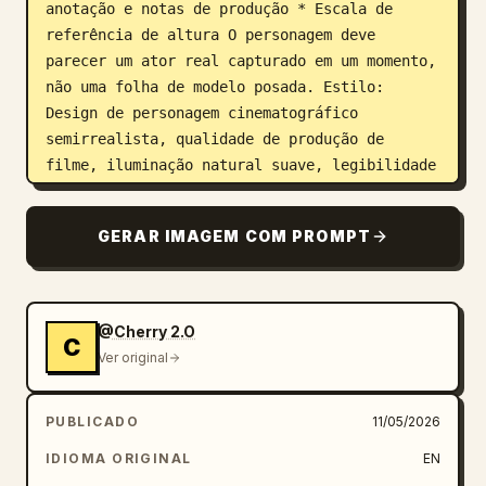
anotação e notas de produção * Escala de 
referência de altura O personagem deve 
parecer um ator real capturado em um momento, 
não uma folha de modelo posada. Estilo: 
Design de personagem cinematográfico 
semirrealista, qualidade de produção de 
filme, iluminação natural suave, legibilidade 
emocional, exagero sutil, materiais 
realistas, profundidade de campo rasa, 
GERAR IMAGEM COM PROMPT
estética de apresentação de estúdio premium. 
Importante: Mantenha consistência rigorosa no 
rosto, proporções, penteado, traje e detalhes 
em todos os ângulos e seções.
@Cherry 2.O
C
Ver original
PUBLICADO
11/05/2026
IDIOMA ORIGINAL
EN