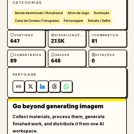
CATEGORIAS
Banda desenhada / Storyboard
Ativo de Jogo
Ilustração
Cena de Cinema / Fotograma
Personagem
Retrato / Selfie
CURTIDAS
VISUALIZAÇÕES
COMPARTILHAMENTOS
647
27.5K
81
COMENTÁRIOS
SALVOS
CITAÇÕES
89
648
0
PARTILHAR
Go beyond generating imagem
Collect materials, process them, generate
finished work, and distribute it from one AI
workspace.