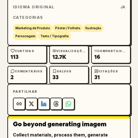
IDIOMA ORIGINAL
JA
CATEGORIAS
Marketing de Produto
Pôster / Folheto
Ilustração
Personagem
Texto / Tipografia
CURTIDAS
VISUALIZAÇÕES
COMPARTILHAMENTOS
113
12.7K
16
COMENTÁRIOS
SALVOS
CITAÇÕES
2
33
31
PARTILHAR
Go beyond generating imagem
Collect materials, process them, generate