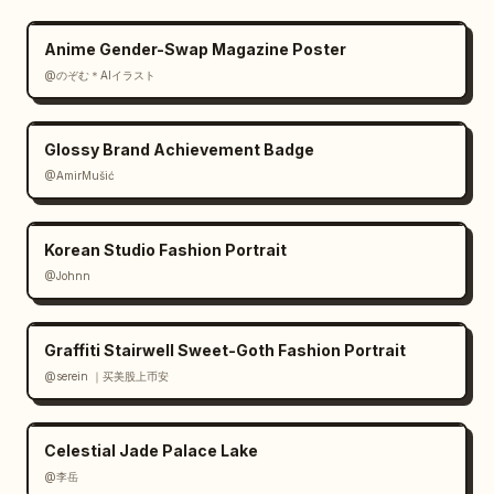
Anime Gender-Swap Magazine Poster
@のぞむ＊AIイラスト
Glossy Brand Achievement Badge
@AmirMušić
Korean Studio Fashion Portrait
@Johnn
Graffiti Stairwell Sweet-Goth Fashion Portrait
@serein ｜买美股上币安
Celestial Jade Palace Lake
@李岳