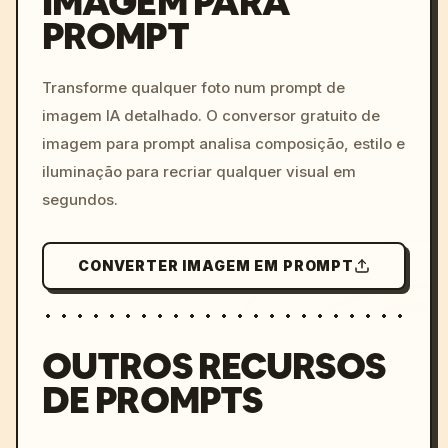
IMAGEM PARA
PROMPT
/imagine prompt: cinemati
c, cyberpunk sunset, neon
colors, 8k --v 6.0
Transforme qualquer foto num prompt de
imagem IA detalhado. O conversor gratuito de
imagem para prompt analisa composição, estilo e
iluminação para recriar qualquer visual em
segundos.
CONVERTER IMAGEM EM PROMPT
OUTROS RECURSOS
DE PROMPTS