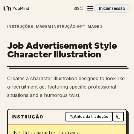
Iniciar sessão
YouMind
Visão geral
INSTRUÇÕES
›
IMAGEM INSTRUÇÃO
›
GPT IMAGE 2
Job Advertisement Style
Casos de uso
Character Illustration
Habilidades
Creates a character illustration designed to look like
Prompts
a recruitment ad, featuring specific professional
situations and a humorous twist.
Preços
INSTRUÇÃO
Antes da tradução
Transferir
Use this character to draw a 