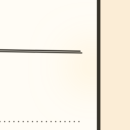
/imagine prompt: cinematic, cyberpunk s
unset, neon colors, 8k --v 6.0