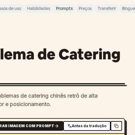
asos de uso
Habilidades
Prompts
Preços
Transferir
Blogu
lema de Catering
blemas de catering chinês retrô de alta
or e posicionamento.
RAR IMAGEM COM PROMPT
Antes da tradução