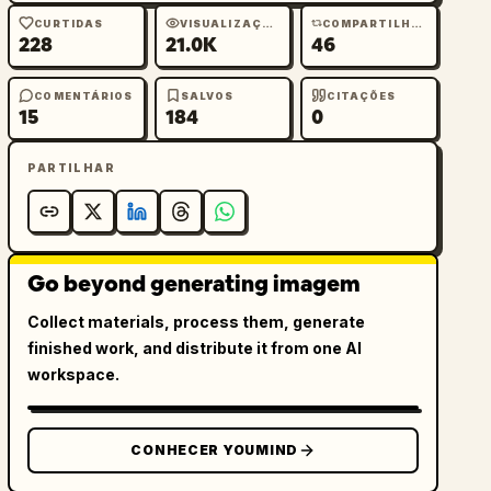
CURTIDAS
VISUALIZAÇÕES
COMPARTILHAMENTOS
228
21.0K
46
COMENTÁRIOS
SALVOS
CITAÇÕES
15
184
0
PARTILHAR
Go beyond generating imagem
Collect materials, process them, generate
finished work, and distribute it from one AI
workspace.
CONHECER YOUMIND