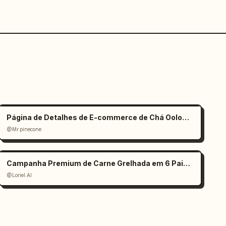
Página de Detalhes de E-commerce de Chá Oolong Estilo Zen
@Mr.pinecone
Campanha Premium de Carne Grelhada em 6 Painéis
@Loriel.AI