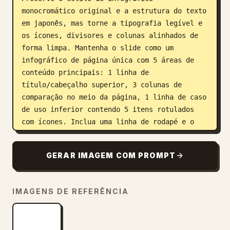
monocromático original e a estrutura do texto 
em japonês, mas torne a tipografia legível e 
os ícones, divisores e colunas alinhados de 
forma limpa. Mantenha o slide como um 
infográfico de página única com 5 áreas de 
conteúdo principais: 1 linha de 
título/cabeçalho superior, 3 colunas de 
comparação no meio da página, 1 linha de caso 
de uso inferior contendo 5 itens rotulados 
com ícones. Inclua uma linha de rodapé e o 
logotipo da OpenAI no canto inferior direito. 
Enfatize que esta é uma reconstrução fiel do 
GERAR IMAGEM COM PROMPT
PPT a partir da imagem carregada, com uma 
aparência realista de captura de tela de 
aplicativo de desktop Windows.
IMAGENS DE REFERÊNCIA