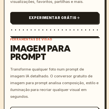
visualizações, favoritos, partilhas e mais.
EXPERIMENTAR GRÁTIS
FERRAMENTAS DE VISÃO
IMAGEM PARA
PROMPT
/imagine prompt: cinemati
c, cyberpunk sunset, neon
colors, 8k --v 6.0
Transforme qualquer foto num prompt de
imagem IA detalhado. O conversor gratuito de
imagem para prompt analisa composição, estilo e
iluminação para recriar qualquer visual em
segundos.