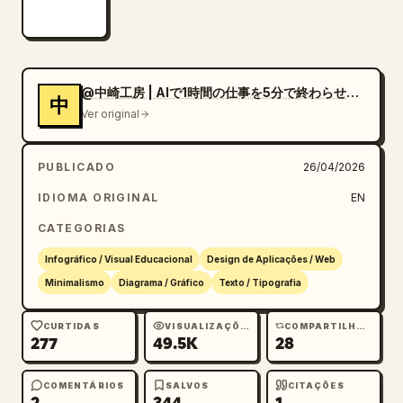
@中崎工房 | AIで1時間の仕事を5分で終わらせる人
中
Ver original
PUBLICADO
26/04/2026
IDIOMA ORIGINAL
EN
CATEGORIAS
Infográfico / Visual Educacional
Design de Aplicações / Web
Minimalismo
Diagrama / Gráfico
Texto / Tipografia
CURTIDAS
VISUALIZAÇÕES
COMPARTILHAMENTOS
277
49.5K
28
COMENTÁRIOS
SALVOS
CITAÇÕES
2
344
1