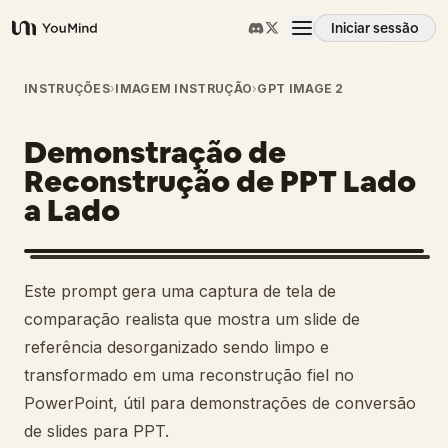
Iniciar sessão
YouMind
Visão geral
INSTRUÇÕES
›
IMAGEM INSTRUÇÃO
›
GPT IMAGE 2
Demonstração de
Casos de uso
Reconstrução de PPT Lado
a Lado
Habilidades
Prompts
1
Este prompt gera uma captura de tela de
comparação realista que mostra um slide de
Preços
referência desorganizado sendo limpo e
transformado em uma reconstrução fiel no
PowerPoint, útil para demonstrações de conversão
Transferir
de slides para PPT.