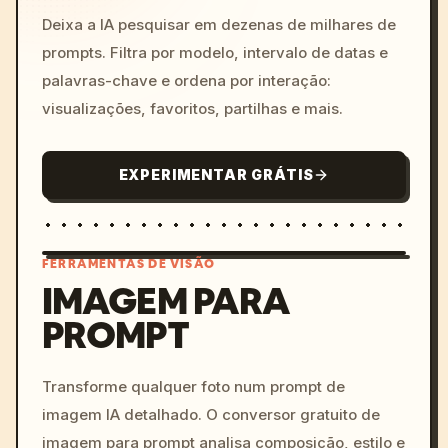
Deixa a IA pesquisar em dezenas de milhares de
prompts. Filtra por modelo, intervalo de datas e
palavras-chave e ordena por interação:
visualizações, favoritos, partilhas e mais.
EXPERIMENTAR GRÁTIS
FERRAMENTAS DE VISÃO
IMAGEM PARA
PROMPT
/imagine prompt: cinemati
c, cyberpunk sunset, neon
colors, 8k --v 6.0
Transforme qualquer foto num prompt de
imagem IA detalhado. O conversor gratuito de
imagem para prompt analisa composição, estilo e