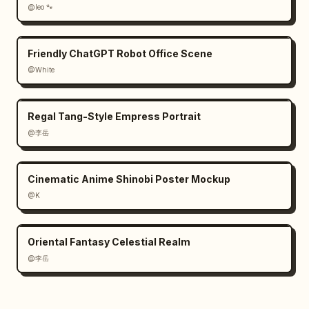
@leo 🐾
Friendly ChatGPT Robot Office Scene
@White
Regal Tang-Style Empress Portrait
@李岳
Cinematic Anime Shinobi Poster Mockup
@K
Oriental Fantasy Celestial Realm
@李岳