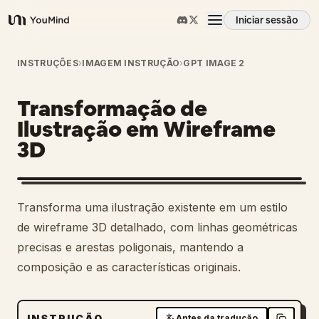
Iniciar sessão
YouMind
Visão geral
INSTRUÇÕES
›
IMAGEM INSTRUÇÃO
›
GPT IMAGE 2
Transformação de
Casos de uso
Ilustração em Wireframe
3D
Habilidades
Prompts
Transforma uma ilustração existente em um estilo
de wireframe 3D detalhado, com linhas geométricas
Preços
precisas e arestas poligonais, mantendo a
composição e as características originais.
Transferir
INSTRUÇÃO
Antes da tradução