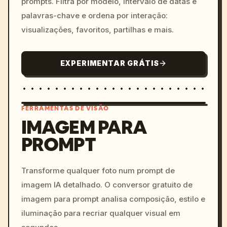
prompts. Filtra por modelo, intervalo de datas e
palavras-chave e ordena por interação:
visualizações, favoritos, partilhas e mais.
EXPERIMENTAR GRÁTIS
FERRAMENTAS DE VISÃO
IMAGEM PARA
PROMPT
/imagine prompt: cinemati
c, cyberpunk sunset, neon
colors, 8k --v 6.0
Transforme qualquer foto num prompt de
imagem IA detalhado. O conversor gratuito de
imagem para prompt analisa composição, estilo e
iluminação para recriar qualquer visual em