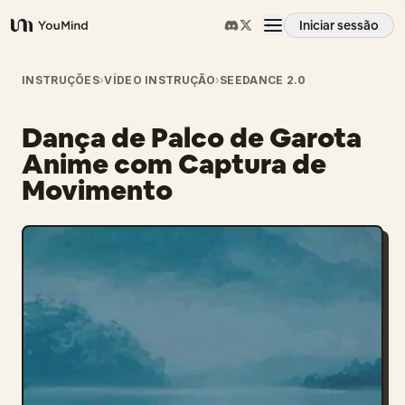
Iniciar sessão
YouMind
Visão geral
INSTRUÇÕES
›
VÍDEO INSTRUÇÃO
›
SEEDANCE 2.0
Dança de Palco de Garota
Casos de uso
Anime com Captura de
Movimento
Habilidades
Prompts
Preços
Transferir