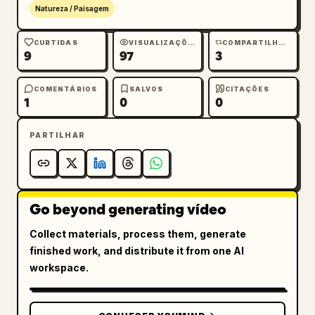
Natureza / Paisagem
CURTIDAS
VISUALIZAÇÕES
COMPARTILHAMENTOS
9
97
3
COMENTÁRIOS
SALVOS
CITAÇÕES
1
0
0
PARTILHAR
Go beyond generating vídeo
Collect materials, process them, generate
finished work, and distribute it from one AI
workspace.