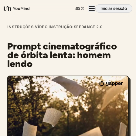
Iniciar sessão
YouMind
Visão geral
INSTRUÇÕES
›
VÍDEO INSTRUÇÃO
›
SEEDANCE 2.0
Prompt cinematográfico
Casos de uso
de órbita lenta: homem
lendo
Habilidades
Prompts
Preços
Transferir