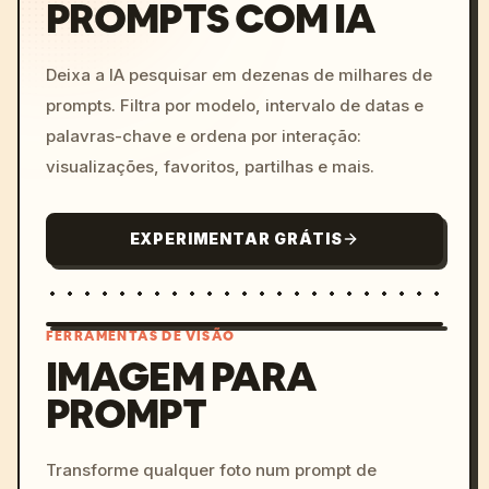
PROMPTS COM IA
Deixa a IA pesquisar em dezenas de milhares de
prompts. Filtra por modelo, intervalo de datas e
palavras-chave e ordena por interação:
visualizações, favoritos, partilhas e mais.
EXPERIMENTAR GRÁTIS
FERRAMENTAS DE VISÃO
IMAGEM PARA
PROMPT
/imagine prompt: cinemati
c, cyberpunk sunset, neon
colors, 8k --v 6.0
Transforme qualquer foto num prompt de