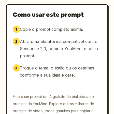
petróleo e laranja, o capacete do piloto 
visível através da janela lateral. [6-7.5s]: 
Como usar este prompt
close-up macro extremo, rack focus, pneu 
dianteiro girando preenche o quadro, blocos 
Copie o prompt completo acima.
1
de rodagem em detalhes nítidos, areia do 
deserto e poeira laranja saindo da área de 
Abra uma plataforma compatível com o
2
contato, aro capturando a luz lateral, 
profundidade de campo rasa, câmera fixa, 
Seedance 2.0, como a YouMind, e cole o
apenas o pneu se move. [7.5-9s]: close-up 
prompt.
macro extremo, câmera fixa e travada, o 
emblema da Dacia centralizado no quadro, 
Troque o tema, o estilo ou os detalhes
3
carroceria com pintura vermelha e cinza 
conforme a sua ideia e gere.
preenchendo o fundo suavemente fora de foco, 
poeira fina do deserto cobrindo a superfície 
do emblema, luz de contorno única capturando 
o relevo do emblema, pretos profundos, sem 
Este é um prompt de IA gratuito da biblioteca de
movimento de câmera. [9-11s]: POV interno do 
prompts da YouMind. Explore outros milhares de
piloto, câmera montada atrás do piloto
prompts de vídeo, todos gratuitos para copiar e