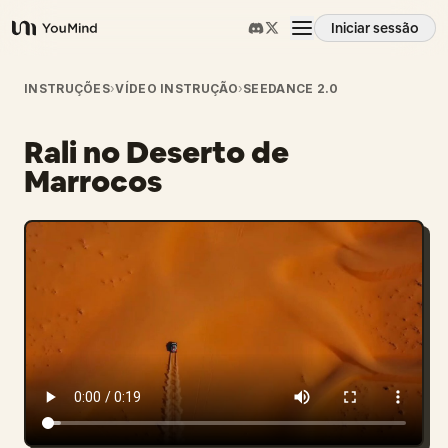
Iniciar sessão
YouMind
Visão geral
INSTRUÇÕES
›
VÍDEO INSTRUÇÃO
›
SEEDANCE 2.0
Rali no Deserto de
Casos de uso
Marrocos
Habilidades
Prompts
Preços
Transferir