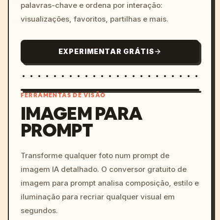
palavras-chave e ordena por interação:
visualizações, favoritos, partilhas e mais.
EXPERIMENTAR GRÁTIS
FERRAMENTAS DE VISÃO
IMAGEM PARA
PROMPT
/imagine prompt: cinemati
c, cyberpunk sunset, neon
colors, 8k --v 6.0
Transforme qualquer foto num prompt de
imagem IA detalhado. O conversor gratuito de
imagem para prompt analisa composição, estilo e
iluminação para recriar qualquer visual em
segundos.