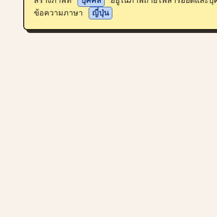
สร้างภาพที่ 
บุคคล
 อยู่ในภาพถ่ายโพลารอยด์และบ
ข้อความภาษา 
ญี่ปุ่น