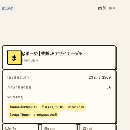
อัปเดต
@まーや | 物販LPデザイナー🛒✨
ま
ดูต้นฉบับ
เผยแพร่แล้ว
23 เม.ย. 2569
ภาษาต้นฉบับ
JA
หมวดหมู่
โพสต์บนโซเชียลมีเดีย
โปสเตอร์ / ใบปลิว
การถ่ายภาพ
ย้อนยุค / วินเทจ
ภาพบุคคล / เซลฟี่
ถูกใจ
ยอดดู
แชร์