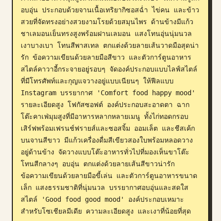
อบอุ่น ประกอบด้วยจานเนื้อเทริยากิซอสฉ่ำ ไข่คน และข้าว
บล็อก
สวยที่จัดทรงอย่างสวยงามโรยด้วยสมุนไพร ด้านข้างมีแก้ว
ชาเลมอนเย็นทรงสูงพร้อมฝานเลมอน แสงโทนอุ่นนุ่มนวล 
อัปเดต
เงาบางเบา โทนสีพาสเทล ตกแต่งด้วยลายเส้นวาดมือสุดน่า
รัก ข้อความเขียนด้วยลายมือสีขาว และตัวการ์ตูนอาหาร
สไตล์คาวาอี้กระจายอยู่รอบๆ จัดองค์ประกอบแบบไลฟ์สไตล์
ที่มีโทรศัพท์และกุญแจวางอยู่แบบเนียนๆ ให้ฟีลแบบ 
Instagram บรรยากาศ 'Comfort food happy mood' 
รายละเอียดสูง โฟกัสซอฟต์ องค์ประกอบสะอาดตา ฉาก
โต๊ะคาเฟ่มุมสูงที่มีอาหารหลากหลายเมนู ทั้งไก่ทอดกรอบ
เสิร์ฟพร้อมเฟรนช์ฟรายส์และซอสจิ้ม ออมเล็ต และชีสเค้ก
บนจานสีขาว มีแก้วเครื่องดื่มสีเขียวสองใบพร้อมหลอดวาง
อยู่ด้านข้าง จัดวางแบบโต๊ะอาหารทั่วไปที่มองเห็นขาโต๊ะ 
โทนสีกลางๆ อบอุ่น ตกแต่งด้วยลายเส้นสีขาวน่ารัก 
ข้อความเขียนด้วยลายมือขี้เล่น และตัวการ์ตูนอาหารขนาด
เล็ก แสงธรรมชาติที่นุ่มนวล บรรยากาศอบอุ่นและสดใส
สไตล์ 'Good food good mood' องค์ประกอบเหมาะ
สำหรับโซเชียลมีเดีย ความละเอียดสูง และเงาที่น้อยที่สุด