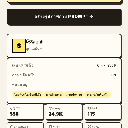
สร้างรูปภาพด้วย PROMPT
@Sairah
S
ดูต้นฉบับ
เผยแพร่แล้ว
6 พ.ค. 2569
ภาษาต้นฉบับ
EN
หมวดหมู่
โพสต์บนโซเชียลมีเดีย
การถ่ายภาพ
ภาพประกอบ
อาหาร / เครื่องดื่ม
ถูกใจ
ยอดดู
แชร์
558
24.9K
115
ความคิดเห็น
บันทึก
อ้างอิง