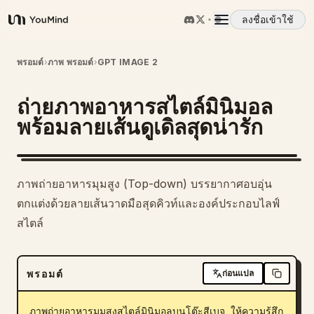
ลงชื่อเข้าใช้
YouMind
ภาพรวม
พรอมต์
›
ภาพ พรอมต์
›
GPT IMAGE 2
ถ่ายภาพอาหารสไตล์มินิมอล
กรณีการใช้งาน
พร้อมลายเส้นดูเดิลสุดน่ารัก
ทักษะ
ภาพถ่ายอาหารมุมสูง (Top-down) บรรยากาศอบอุ่น
พรอมต์
ตกแต่งด้วยลายเส้นวาดมือสุดคิวท์และองค์ประกอบไลฟ์
สไตล์
ราคา
พรอมต์
ก่อนแปล
ดาวน์โหลด
ภาพถ่ายอาหารมุมสูงสไตล์มินิมอลบนโต๊ะสีเบจ ให้ความรู้สึก