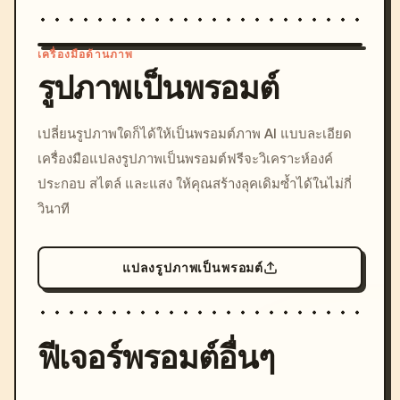
เครื่องมือด้านภาพ
รูปภาพเป็นพรอมต์
/imagine prompt: cinemati
เปลี่ยนรูปภาพใดก็ได้ให้เป็นพรอมต์ภาพ AI แบบละเอียด
c, cyberpunk sunset, neon
เครื่องมือแปลงรูปภาพเป็นพรอมต์ฟรีจะวิเคราะห์องค์
colors, 8k --v 6.0
ประกอบ สไตล์ และแสง ให้คุณสร้างลุคเดิมซ้ำได้ในไม่กี่
วินาที
แปลงรูปภาพเป็นพรอมต์
ฟีเจอร์พรอมต์อื่นๆ