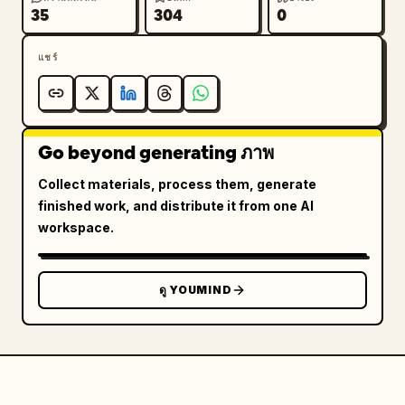
35
304
0
แชร์
Go beyond generating ภาพ
Collect materials, process them, generate
finished work, and distribute it from one AI
workspace.
ดู YOUMIND