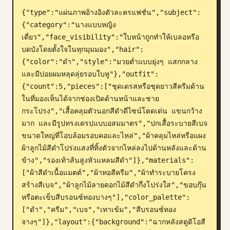
{"type":"แผ่นภาพอ้างอิงตัวละครแฟชั่น","subject":
บล็อก
{"category":"นางแบบหญิง
เดี่ยว","face_visibility":"ใบหน้าถูกทำให้เบลอหรือ
อัปเดต
บดบังโดยตั้งใจในทุกมุมมอง","hair":
{"color":"ดำ","style":"มวยต่ำแบบยุ่งๆ แสกกลาง 
และมีปอยผมหลุดลุ่ยรอบใบหู"},"outfit":
{"count":5,"pieces":["ชุดเดรสหรือชุดยาวสีครีมด้าน
ในที่มองเห็นได้จากช่องเปิดด้านหน้าและชาย
กระโปรง","เสื้อคลุมตัวนอกสีดำดีไซน์โดดเด่น แขนกว้าง
มาก และมีรูปทรงเดรปแบบอสมมาตร","ปกเสื้อระบายสีเบจ
ขนาดใหญ่ที่โอบล้อมรอบคอและไหล่","ผ้าคลุมไหล่หรือแผง
ผ้าลูกไม้สีดำโปร่งแสงที่ทิ้งตัวจากไหล่ลงไปด้านหลังและด้าน
ข้าง","รองเท้าส้นสูงหัวแหลมสีดำ"]},"materials":
["ผ้าสีดำเนื้อแมตต์","ผ้าทอสีครีม","ผ้าทำระบายโครง
สร้างสีเบจ","ผ้าลูกไม้ลายดอกไม้สีดำกึ่งโปร่งใส","ขอบกุ๊น
หรือตะเข็บสีบรอนซ์ทองบางๆ"],"color_palette":
["ดำ","ครีม","เบจ","เทาเข้ม","สีบรอนซ์ทอง
จางๆ"]},"layout":{"background":"ฉากหลังสตูดิโอสี