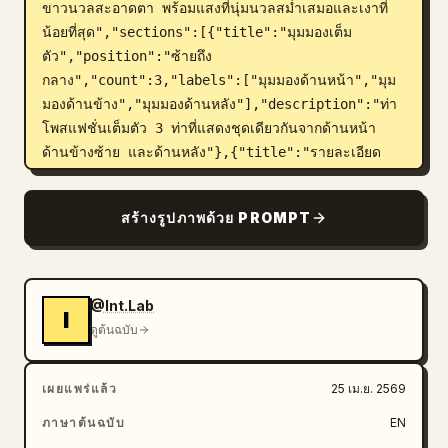
ขาวนวลสะอาดตา พร้อมแสงที่นุ่มนวลสม่ำเสมอและเงาที่
น้อยที่สุด","sections":[{"title":"มุมมองเต็ม
ตัว","position":"ซ้ายถึง
กลาง","count":3,"labels":["มุมมองด้านหน้า","มุม
มองด้านข้าง","มุมมองด้านหลัง"],"description":"ท่า
โพสแฟชั่นเต็มตัว 3 ท่าที่แสดงชุดเดียวกันจากด้านหน้า 
ด้านข้างซ้าย และด้านหลัง"},{"title":"รายละเอียด
ภาพพอร์ตเทรต","position":"ขวา
บน","count":1,"labels":["ภาพระยะใกล้ช่วงบนของ
สร้างรูปภาพด้วย PROMPT
ร่างกาย"],"description":"ภาพระยะใกล้ขนาดใหญ่ที่
ตัดเฉพาะส่วนหัว คอ ไหล่ และปกเสื้อ จากมุมเฉียงสาม
ส่วน"},{"title":"รายละเอียด
วัสดุ","position":"ขวาล่าง","count":2,"labels":
@Int.Lab
I
["รายละเอียดปกเสื้อระบาย","รายละเอียดผ้าและขอบ
ดูต้นฉบับ
กุ๊น"],"description":"ภาพระยะใกล้ทรงสี่เหลี่ยม 2 
ภาพ ภาพหนึ่งเน้นที่พื้นผิวระบายชั้นสีเบจ และอีกภาพเน้นที่
เผยแพร่แล้ว
25 เม.ย. 2569
เนื้อผ้าสีดำ ขอบกุ๊นสีบรอนซ์ทอง และลวดลาย
ลูกไม้"}],"composition":"แผ่นภาพแฟชั่นเชิง
ภาษาต้นฉบับ
EN
บรรณาธิการ โดยมีภาพเต็มตัว 3 ภาพเรียงกันทางด้านซ้าย