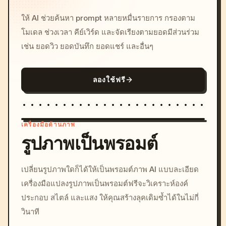
ให้ AI ช่วยค้นหา prompt หลายหมื่นรายการ กรองตาม
โมเดล ช่วงเวลา คีย์เวิร์ด และจัดเรียงตามยอดมีส่วนร่วม
เช่น ยอดวิว ยอดบันทึก ยอดแชร์ และอื่นๆ
ลองใช้ฟรี
เครื่องมือด้านภาพ
รูปภาพเป็นพรอมต์
/imagine prompt: cinemati
เปลี่ยนรูปภาพใดก็ได้ให้เป็นพรอมต์ภาพ AI แบบละเอียด
c, cyberpunk sunset, neon
เครื่องมือแปลงรูปภาพเป็นพรอมต์ฟรีจะวิเคราะห์องค์
colors, 8k --v 6.0
ประกอบ สไตล์ และแสง ให้คุณสร้างลุคเดิมซ้ำได้ในไม่กี่
วินาที