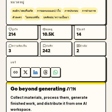
หมวดหมู่
และตรงกลาง ภาพระยะใกล้ขนาดใหญ่อยู่ที่มุมขวาบน และ
ภาพรายละเอียดขนาดเล็ก 2 ภาพซ้อนกันอยู่ตามขอบขวา
คอมิก / สตอรี่บอร์ด
การออกแบบแอป / เว็บ
ภาพประกอบ
การถ่ายภาพ
ล่าง","image_count_total":6},"style":
ตัวละคร
ไอเทมแฟชั่น
บทคัดย่อ / ความเป็นมา
{"rendering":"ภาพถ่ายสตูดิโอแฟชั่นชั้นสูงที่
สมจริง","mood":"สง่างาม, อาวองการ์ด, ประณีต, กู
ถูกใจ
ยอดดู
แชร์
214
10.5K
14
ตูร์","camera":"ภาพเต็มตัวในระดับสายตาด้วยสัดส่วนแค
ตตาล็อกแฟชั่นที่เป็นธรรมชาติ; ภาพรายละเอียดถูกตัดขอบ
อย่างกระชับ","quality":"การเรนเดอร์สิ่งทอที่มีราย
ความคิดเห็น
บันทึก
อ้างอิง
3
242
2
ละเอียดสูง, การทิ้งตัวของผ้าที่สมจริง, ขอบคมชัด, ลุคหรู
หรา"}}
แชร์
Go beyond generating ภาพ
Collect materials, process them, generate
finished work, and distribute it from one AI
workspace.