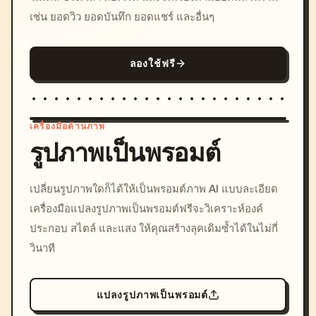
เช่น ยอดวิว ยอดบันทึก ยอดแชร์ และอื่นๆ
ลองใช้ฟรี
เครื่องมือด้านภาพ
รูปภาพเป็นพรอมต์
/imagine prompt: cinemati
เปลี่ยนรูปภาพใดก็ได้ให้เป็นพรอมต์ภาพ AI แบบละเอียด
c, cyberpunk sunset, neon
เครื่องมือแปลงรูปภาพเป็นพรอมต์ฟรีจะวิเคราะห์องค์
colors, 8k --v 6.0
ประกอบ สไตล์ และแสง ให้คุณสร้างลุคเดิมซ้ำได้ในไม่กี่
วินาที
แปลงรูปภาพเป็นพรอมต์