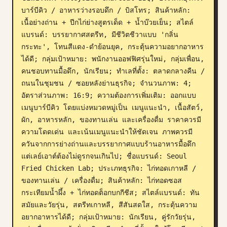
บาร์บีคิว / อาหารว่างรอบดึก / บิสโทร; สินค้าหลัก: 
บล็อก
เนื้อย่างถ่าน + ปีกไก่ย่างสูตรเด็ด + น้ำบ๊วยเย็น; สไตล์
แบรนด์: บรรยากาศสตรีท, มีชีวิตชีวาแบบ 'กลิ่น
อัปเดต
กระทะ', โทนสีแดง-ดำย้อนยุค, กระตุ้นความอยากอาหาร
ได้ดี; กลุ่มเป้าหมาย: พนักงานออฟฟิศรุ่นใหม่, กลุ่มเพื่อน, 
คนชอบทานมื้อดึก, นักเรียน; ทำเลที่ตั้ง: ตลาดกลางคืน / 
ถนนในชุมชน / ซอยหลังย่านธุรกิจ; จำนวนภาพ: 4; 
อัตราส่วนภาพ: 16:9; ความต้องการเพิ่มเติม: ออกแบบ
เมนูบาร์บีคิว โดยแบ่งหมวดหมู่เป็น เมนูแนะนำ, เนื้อสัตว์, 
ผัก, อาหารหลัก, ของทานเล่น และเครื่องดื่ม ราคาควรมี
ความโดดเด่น และเน้นเมนูแนะนำให้ชัดเจน ภาพควรมี
ควันจากการย่างถ่านและบรรยากาศแบบร้านอาหารมื้อดึก 
แต่เลย์เอาต์ต้องไม่ดูรกจนเกินไป; ชื่อแบรนด์: Seoul 
Fried Chicken Lab; ประเภทธุรกิจ: ไก่ทอดเกาหลี / 
ของทานเล่น / เครื่องดื่ม; สินค้าหลัก: ไก่ทอดซอส
กระเทียมน้ำผึ้ง + ไก่ทอดต็อกบกกีชีส; สไตล์แบรนด์: ทัน
สมัยและวัยรุ่น, สตรีทเกาหลี, สีสันสดใส, กระตุ้นความ
อยากอาหารได้ดี; กลุ่มเป้าหมาย: นักเรียน, คู่รักวัยรุ่น, 