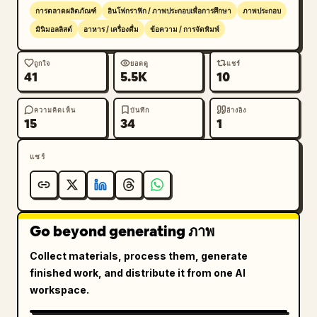
การตลาดผลิตภัณฑ์
อินโฟกราฟิก / ภาพประกอบเพื่อการศึกษา
ภาพประกอบ
มินิมอลลิสต์
อาหาร / เครื่องดื่ม
ข้อความ / การจัดพิมพ์
ถูกใจ
ยอดดู
แชร์
41
5.5K
10
ความคิดเห็น
บันทึก
อ้างอิง
15
34
1
แชร์
Go beyond generating ภาพ
Collect materials, process them, generate
finished work, and distribute it from one AI
workspace.