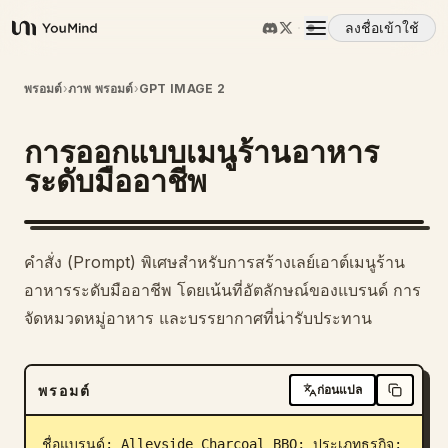
ลงชื่อเข้าใช้
YouMind
ภาพรวม
พรอมต์
›
ภาพ พรอมต์
›
GPT IMAGE 2
การออกแบบเมนูร้านอาหาร
กรณีการใช้งาน
ระดับมืออาชีพ
ทักษะ
คำสั่ง (Prompt) พิเศษสำหรับการสร้างเลย์เอาต์เมนูร้าน
พรอมต์
อาหารระดับมืออาชีพ โดยเน้นที่อัตลักษณ์ของแบรนด์ การ
จัดหมวดหมู่อาหาร และบรรยากาศที่น่ารับประทาน
ราคา
พรอมต์
ก่อนแปล
ดาวน์โหลด
ชื่อแบรนด์: Alleyside Charcoal BBQ; ประเภทธุรกิจ: 