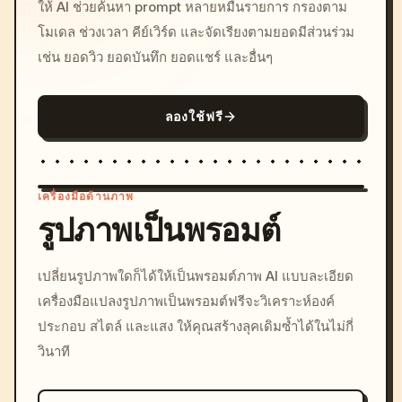
ให้ AI ช่วยค้นหา prompt หลายหมื่นรายการ กรองตาม
โมเดล ช่วงเวลา คีย์เวิร์ด และจัดเรียงตามยอดมีส่วนร่วม
เช่น ยอดวิว ยอดบันทึก ยอดแชร์ และอื่นๆ
ลองใช้ฟรี
เครื่องมือด้านภาพ
รูปภาพเป็นพรอมต์
/imagine prompt: cinemati
เปลี่ยนรูปภาพใดก็ได้ให้เป็นพรอมต์ภาพ AI แบบละเอียด
c, cyberpunk sunset, neon
เครื่องมือแปลงรูปภาพเป็นพรอมต์ฟรีจะวิเคราะห์องค์
colors, 8k --v 6.0
ประกอบ สไตล์ และแสง ให้คุณสร้างลุคเดิมซ้ำได้ในไม่กี่
วินาที