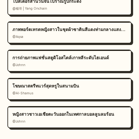
โปสเตอร์สำนวนจีนโบราณรูปกระดิ่ง
@楊哥 | Yang Onchain
ภาพพอร์ตเทรตหญิงสาวในชุดผ้าซาตินสีแดงท่ามกลางแสงแดด
@Aqsa
การถ่ายภาพแฟชั่นสตูดิโอสไตล์เกาหลีระดับไฮเอนด์
@Johnn
โฆษณาสตรีทแวร์สุดหรูในสนามบิน
@Al-Shamus
หญิงสาวชาวเอเชียตะวันออกในเทศกาลบอลลูนลมร้อน
@Johnn