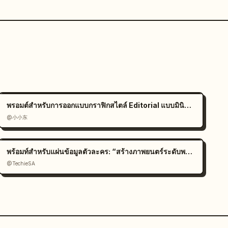
พรอมต์สำหรับการออกแบบกราฟิกสไตล์ Editorial แบบมินิมอล
@小小东
พร้อมท์สำหรับแผ่นข้อมูลตัวละคร: “สร้างภาพยนตร์ระดับพรีเมียม
@TechieSA