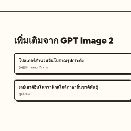
เพิ่มเติมจาก GPT Image 2
โปสเตอร์สำนวนจีนโบราณรูปกระดิ่ง
@楊哥 | Yang Onchain
เลย์เอาต์อินโฟกราฟิกสไตล์ภาษาถิ่นชาติพันธุ์
@小小东