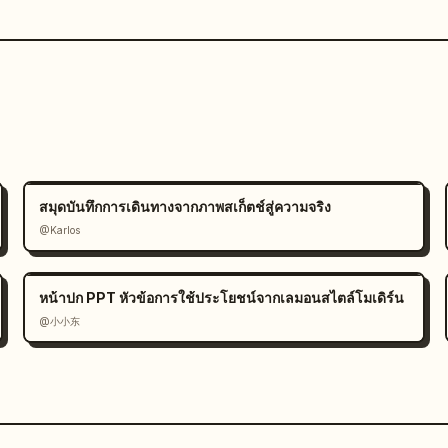
สมุดบันทึกการเดินทางจากภาพสเก็ตช์สู่ความจริง
@Karlos
หน้าปก PPT หัวข้อการใช้ประโยชน์จากเลมอนสไตล์โมเดิร์น
@小小东