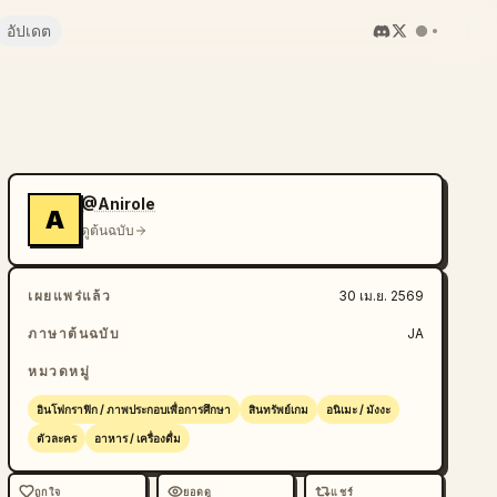
อัปเดต
@Anirole
A
ดูต้นฉบับ
เผยแพร่แล้ว
30 เม.ย. 2569
ภาษาต้นฉบับ
JA
หมวดหมู่
อินโฟกราฟิก / ภาพประกอบเพื่อการศึกษา
สินทรัพย์เกม
อนิเมะ / มังงะ
ตัวละคร
อาหาร / เครื่องดื่ม
ถูกใจ
ยอดดู
แชร์