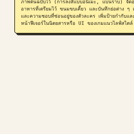
ภาพต้นฉบับไว้ (การลงสีแบบอนิเมะ, แบนราบ) จัดองค์ปร
อาหารที่เตรียมไว้ ขนมขบเคี้ยว และบันทึกย่อต่าง ๆ เ
และความชอบที่ซ่อนอยู่ของตัวละคร เพิ่มป้ายกำกับ
หน้าฟีเจอร์ในนิตยสารหรือ UI ของเกมแนวไลฟ์สไตล์