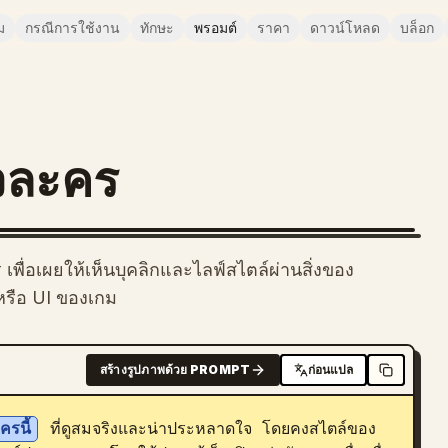
ม
กรณีการใช้งาน
ทักษะ
พรอมต์
ราคา
ดาวน์โหลด
บล็อก
ัวละคร
ื่อเผยให้เห็นบุคลิกและไลฟ์สไตล์ผ่านสิ่งของ
รหรือ UI ของเกม
สร้างรูปภาพด้วย PROMPT
ก่อนแปล
ครนี้
 ที่ดูสมจริงและน่าประหลาดใจ โดยคงสไตล์ของ