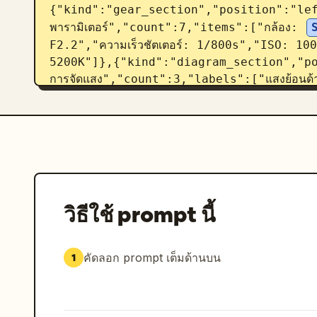
{"kind":"gear_section","position":"left
พารามิเตอร์","count":7,"items":["กล้อง: 
F2.2","ความเร็วชัตเตอร์: 1/800s","ISO: 100
5200K"]},{"kind":"diagram_section","p
การจัดแสง","count":3,"labels":["แสงย้อนด้าน
เสริม)","กล้อง"],"description":"simple 
icon at upper left, camera icon at lo
side light direction toward the subjec
and reflector relationship"},
{"kind":"composition_section","position
องค์ประกอบ","count":1,"image":"small ve
image","caption":"ใช้การจัดองค์ประกอบแบบภาพระ
วิธีใช้ prompt นี้
เพื่อเพิ่มพลังและสื่ออารมณ์ของภาพ"},{"kind
right","title":"จุดสำคัญที่ควรเรียนรู้","coun
มิติให้กับภาพ","เส้นผมทำหน้าที่เป็นตัวกระจายแสง
คัดลอก prompt เต็มด้านบน
1
รับแสงเพื่อป้องกันไม่ให้ส่วนไฮไลต์สว่างจนเกินไป","
โพสต์"],"quote":"“แสงไม่ได้มีไว้เพื่อให้ความสว่าง แ
ภาพถ่ายของคุณจะมีชีวิตชีวา” —— ช่างภาพ 
Chen