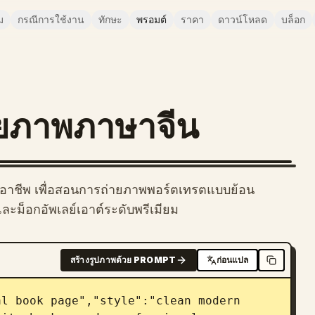
ม
กรณีการใช้งาน
ทักษะ
พรอมต์
ราคา
ดาวน์โหลด
บล็อก
ายภาพภาษาจีน
มืออาชีพ เพื่อสอนการถ่ายภาพพอร์ตเทรตแบบย้อน
ะม็อกอัพเลย์เอาต์ระดับพรีเมียม
สร้างรูปภาพด้วย PROMPT
ก่อนแปล
l book page","style":"clean modern 