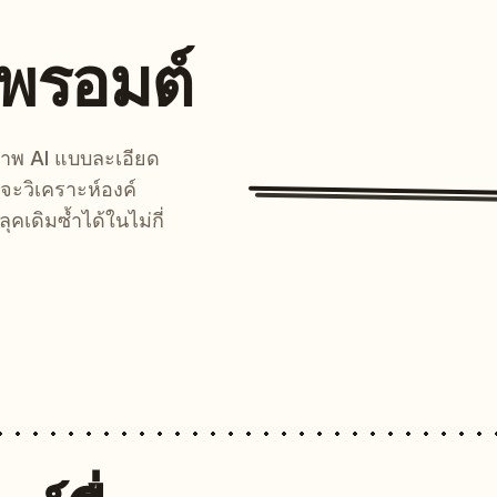
นพรอมต์
์ภาพ AI แบบละเอียด
จะวิเคราะห์องค์
คเดิมซ้ำได้ในไม่กี่