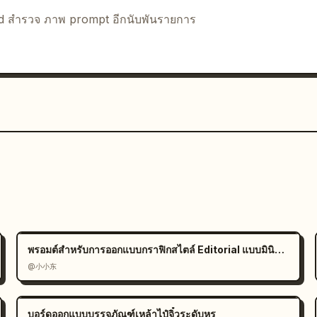
ายภาพเป็นเพียงตัวอย่าง สามารถปรับเปลี่ยนได้ตาม
ody text in simplified Chinese, headings 
nd สำรวจ ภาพ prompt อีกนับพันรายการ
cal accent bars before section titles, 
 tips box, realistic print-ready 
tional photography book aesthetic"}
พรอมต์สำหรับการออกแบบกราฟิกสไตล์ Editorial แบบมินิมอล
@小小东
บอร์ดออกแบบบรรจุภัณฑ์เหล้าไป๋จิ๋วระดับหรู