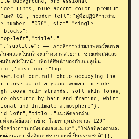
ite background, professional 
ider lines, blue accent color, premium 
ี่ 02","header_left":"คู่มือปฏิบัติการถ่าย
ge_number":"058","size":"single 
t_blocks":
"top-left","title":"
","subtitle":"—— เจาะลึกการถ่ายภาพพอร์ตเทรต
้นผมและใบหน้าจะสร้างเงาที่สวยงาม ช่วยเพิ่มมิติและ
ที่บดบังใบหน้า เพื่อให้สีหน้าของตัวแบบดูเป็น
photo","position":"top-
vertical portrait photo occupying the 
c close-up of a young woman in side 
gh loose hair strands, soft skin tones, 
ce obscured by hair and framing, white 
tional and intimate atmosphere"},
d-left","title":"แนวคิดการถ่าย
ี่มีแสงย้อนด้านข้าง โดยทำมุมประมาณ 120°–
พื่อสร้างการบดบังของแสงและเงา","โฟกัสที่ดวงตาและ
บบผ่อนคลายเพื่อจับภาพช่วงเวลาที่เป็นธรรมชาติ"]},