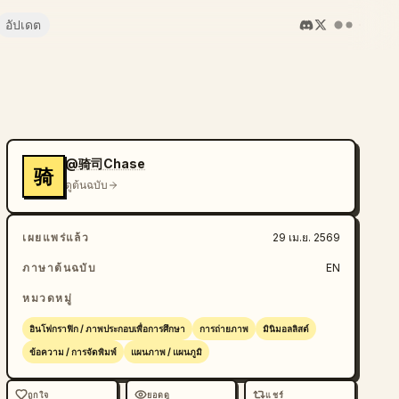
อัปเดต
@骑司Chase
骑
ดูต้นฉบับ
เผยแพร่แล้ว
29 เม.ย. 2569
ภาษาต้นฉบับ
EN
หมวดหมู่
อินโฟกราฟิก / ภาพประกอบเพื่อการศึกษา
การถ่ายภาพ
มินิมอลลิสต์
ข้อความ / การจัดพิมพ์
แผนภาพ / แผนภูมิ
ถูกใจ
ยอดดู
แชร์