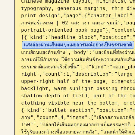
Chinese magazine layout, minimalist wh
typography, generous margins, thin div
print design","page":{"chapter_label":"บทท
ภาพพอร์ตเทรต | 02 แสง เงา และอารมณ์","pa
portrait-oriented book page"},"conten
[{"kind":"headline_block","position":
แสงส่องผ่านเส้นผม\nเผยอารมณ์อย่างเป็นธรรมชาติ
แบบย้อนแสงด้านข้าง","body":"แสงย้อนที่ส่องผ่านเส
อารมณ์ให้กับภาพ ใช้ความสัมพันธ์ระหว่างแสงกับเส้นผม
ธรรมชาติและสมจริงยิ่งขึ้น"},{"kind":"main_
right","count":1,"description":"large 
upper-right half of the page, cinemati
backlight, warm sunlight passing throu
shallow depth of field, part of the fa
clothing visible near the bottom, emo
{"kind":"bullet_section","position":"mi
ภาพ","count":4,"items":["เลือกสภาพแวดล้อมท
150°","ปล่อยให้เส้นผมตกลงมาอย่างเป็นธรรมชาติ เ
ใช้รูรับแสงกว้างเพื่อละลายฉากหลัง","แนะนำให้ตัวแ