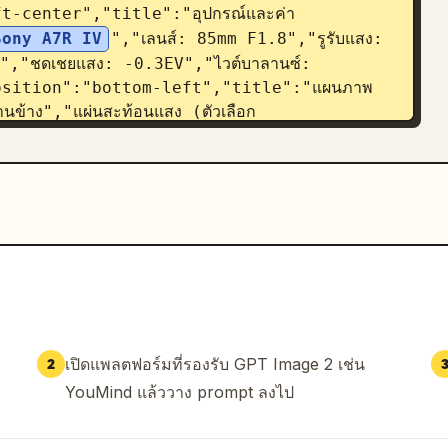
-center","title":"อุปกรณ์และค่า
Sony A7R IV
","เลนส์: 85mm F1.8","รูรับแสง: 
","ชดเชยแสง: -0.3EV","ไวต์บาลานซ์: 
osition":"bottom-left","title":"แผนภาพ
ข้าง","แผ่นสะท้อนแสง (ตัวเลือก
lighting diagram with a person icon, sun 
wer left, one orange arrow showing back-
t, two gray arrows indicating camera 
":"bottom-center","title":"เทคนิคการจัด
rtical crop of the same portrait 
ยะใกล้ โดยให้ดวงตาของตัวแบบอยู่บนจุดตัดเก้าช่อง 
":"tips_box","position":"bottom-
t":4,"items":["แสงย้อนช่วยเน้นโครงร่างและเพิ่ม
ธรรมชาติ ช่วยเพิ่มเลเยอร์ของแสงและเงา","ควบคุมการ
เปิดแพลตฟอร์มที่รองรับ GPT Image 2 เช่น
2
อารมณ์ที่เป็นธรรมชาติสำคัญกว่าท่า
YouMind แล้ววาง prompt ลงไป
ต่มีไว้เพื่อสร้างรูปร่าง เรียนรู้ที่จะสนทนากับแสง แล้ว
 Man
"}],"footer":