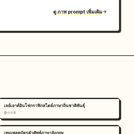
ดู ภาพ prompt เพิ่มเติม
เลย์เอาต์อินโฟกราฟิกสไตล์ภาษาถิ่นชาติพันธุ์
@小小东
เทมเพลตบัตรคำศัพท์ภาษาอังกฤษ