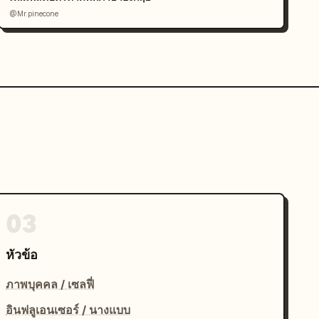
@Mr.pinecone
03
หัวข้อ
ภาพบุคคล / เซลฟี่
อินฟลูเอนเซอร์ / นางแบบ