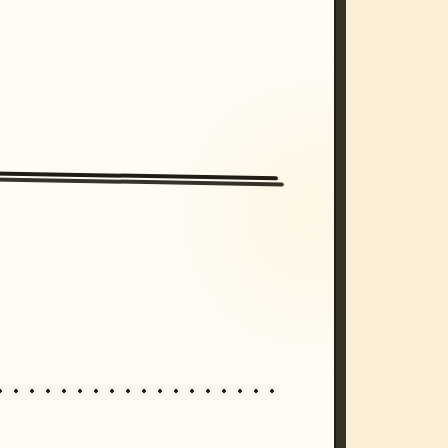
/imagine prompt: cinematic, cyberpunk s
unset, neon colors, 8k --v 6.0