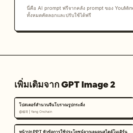
{"left":"058","center":"• ค่าพารามิเตอร์การถ่
สภาพแวดล้อมจริง"},"visual_notes":"all b
นี่คือ AI prompt ฟรีจากคลัง prompt ของ YouMi
in bold black Chinese type, blue verti
ทั้งหมดคัดลอกและปรับใช้ได้ฟรี
pale blue rounded rectangle behind the
editorial composition, high-end educa
เพิ่มเติมจาก GPT Image 2
โปสเตอร์สำนวนจีนโบราณรูปกระดิ่ง
@楊哥 | Yang Onchain
หน้าปก PPT หัวข้อการใช้ประโยชน์จากเลมอนสไตล์โมเดิร์น