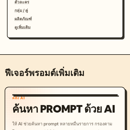
ตัวละคร
กลุ่ม / คู่
ผลิตภัณฑ์
ดูเพิ่มเติม
ฟีเจอร์พรอมต์เพิ่มเติม
คลัง AI
ค้นหา PROMPT ด้วย AI
ให้ AI ช่วยค้นหา prompt หลายหมื่นรายการ กรองตาม