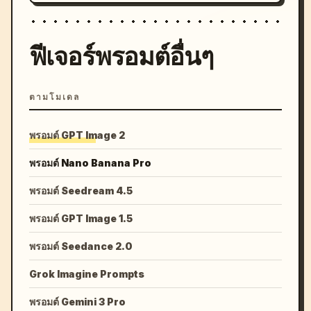
ฟีเจอร์พรอมต์อื่นๆ
ตามโมเดล
พรอมต์ GPT Image 2
พรอมต์ Nano Banana Pro
พรอมต์ Seedream 4.5
พรอมต์ GPT Image 1.5
พรอมต์ Seedance 2.0
Grok Imagine Prompts
พรอมต์ Gemini 3 Pro