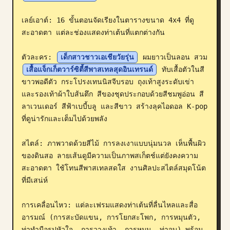
บล็อก
เลย์เอาต์: 16 ขั้นตอนจัดเรียงในตารางขนาด 4x4 ที่ดู
สะอาดตา แต่ละช่องแสดงท่าเต้นที่แตกต่างกัน

อัปเดต
ตัวละคร: 
เด็กสาวชาวเอเชียวัยรุ่น
 ผมยาวเป็นลอน สวม 
เสื้อแจ็กเก็ตวาร์ซิตี้สีพาสเทลสุดอินเทรนด์
 ทับเสื้อตัวในสี
ขาวพอดีตัว กระโปรงเทนนิสจีบรอบ ถุงเท้าสูงระดับเข่า 
และรองเท้าผ้าใบส้นตึก สีของชุดประกอบด้วยสีชมพูอ่อน สี
ลาเวนเดอร์ สีฟ้าเบบี้บลู และสีขาว สร้างลุคไอดอล K-pop 
ที่ดูน่ารักและเต็มไปด้วยพลัง

สไตล์: ภาพวาดด้วยสีไม้ การลงเงาแบบนุ่มนวล เห็นพื้นผิว
ของดินสอ ลายเส้นดูมีความเป็นภาพสเก็ตช์แต่ยังคงความ
สะอาดตา ใช้โทนสีพาสเทลสดใส งานศิลปะสไตล์สมุดโน้ต
ที่มีเสน่ห์

การเคลื่อนไหว: แต่ละเฟรมแสดงท่าเต้นที่ลื่นไหลและสื่อ
อารมณ์ (การสะบัดแขน, การโยกสะโพก, การหมุนตัว, 
ท่าทำมือรูปหัวใจ, การวางเท้า, การหมุน, ท่าจบ) พร้อม