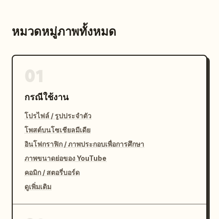
หมวดหมู่ภาพทั้งหมด
01
กรณีใช้งาน
โปรไฟล์ / รูปประจำตัว
โพสต์บนโซเชียลมีเดีย
อินโฟกราฟิก / ภาพประกอบเพื่อการศึกษา
ภาพขนาดย่อของ YouTube
คอมิก / สตอรี่บอร์ด
ดูเพิ่มเติม