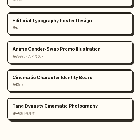
Editorial Typography Poster Design
@K
Anime Gender-Swap Promo Illustration
@のぞむ＊AIイラスト
Cinematic Character Identity Board
@Kōda
Tang Dynasty Cinematic Photography
@AI设计钟师傅