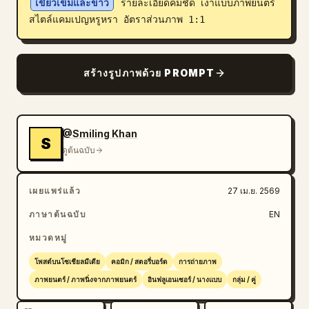
เขียวเข้มและขาว
 รายละเอียดคมชัด เงาแบบภาพยนตร์ 
สไตล์แคมเปญหรูหรา อัตราส่วนภาพ 1:1
สร้างรูปภาพด้วย PROMPT
@Smiling Khan
S
ดูต้นฉบับ
เผยแพร่แล้ว
27 เม.ย. 2569
ภาษาต้นฉบับ
EN
หมวดหมู่
โพสต์บนโซเชียลมีเดีย
คอมิก / สตอรี่บอร์ด
การถ่ายภาพ
ภาพยนตร์ / ภาพนิ่งจากภาพยนตร์
อินฟลูเอนเซอร์ / นางแบบ
กลุ่ม / คู่