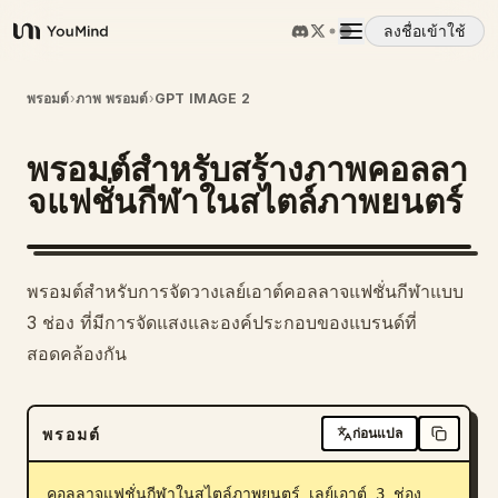
ลงชื่อเข้าใช้
YouMind
ภาพรวม
พรอมต์
›
ภาพ พรอมต์
›
GPT IMAGE 2
พรอมต์สำหรับสร้างภาพคอลลา
กรณีการใช้งาน
จแฟชั่นกีฬาในสไตล์ภาพยนตร์
ทักษะ
พรอมต์สำหรับการจัดวางเลย์เอาต์คอลลาจแฟชั่นกีฬาแบบ
พรอมต์
3 ช่อง ที่มีการจัดแสงและองค์ประกอบของแบรนด์ที่
สอดคล้องกัน
ราคา
พรอมต์
ก่อนแปล
ดาวน์โหลด
คอลลาจแฟชั่นกีฬาในสไตล์ภาพยนตร์ เลย์เอาต์ 3 ช่อง 