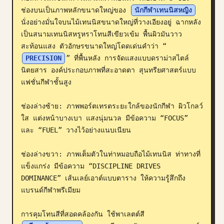
ช่องบนเป็นภาพหลักขนาดใหญ่ของ 
นักกีฬาเทนนิสหญิง
บล็อก
นั่งอย่างมั่นใจบนไม้เทนนิสขนาดใหญ่ที่วางเอียงอยู่ ฉากหลัง
เป็นสนามเทนนิสหรูหราโทนสีเขียวเข้ม พื้นผิวมันวาว
อัปเดต
สะท้อนแสง ตัวอักษรขนาดใหญ่โดดเด่นคำว่า “
PRECISION
” ที่พื้นหลัง การจัดแสงแบบดราม่าสไตล์
นิตยสาร องค์ประกอบภาพที่สะอาดตา สุนทรียศาสตร์แบบ
แฟชั่นกีฬาชั้นสูง

ช่องล่างซ้าย: ภาพพอร์ตเทรตระยะใกล้ของนักกีฬา ผิวโกลว์
ใส แต่งหน้าบางเบา แสงนุ่มนวล มีข้อความ “FOCUS” 
และ “FUEL” วางไว้อย่างแนบเนียน

ช่องล่างขวา: ภาพเต็มตัวในท่าหมอบถือไม้เทนนิส ท่าทางที่
แข็งแกร่ง มีข้อความ “DISCIPLINE DRIVES 
DOMINANCE” เส้นเลย์เอาต์แบบตาราง ให้ความรู้สึกถึง
แบรนด์กีฬาพรีเมียม

การคุมโทนสีที่สอดคล้องกัน ใช้พาเลตต์สี 