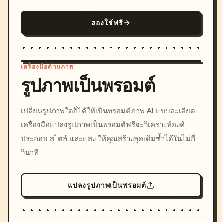
ลองใช้ฟรี
เครื่องมือด้านภาพ
รูปภาพเป็นพรอมต์
/imagine prompt: cinemati
เปลี่ยนรูปภาพใดก็ได้ให้เป็นพรอมต์ภาพ AI แบบละเอียด
c, cyberpunk sunset, neon
เครื่องมือแปลงรูปภาพเป็นพรอมต์ฟรีจะวิเคราะห์องค์
colors, 8k --v 6.0
ประกอบ สไตล์ และแสง ให้คุณสร้างลุคเดิมซ้ำได้ในไม่กี่
วินาที
แปลงรูปภาพเป็นพรอมต์