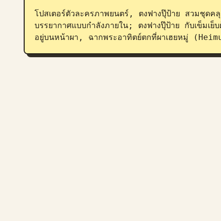
โปสเตอร์ตัวละครภาพยนตร์, ตงฟางปุ๊ป้าย สวมชุดคลุ
บรรยากาศแบบกำลังภายใน; ตงฟางปุ๊ป้าย กับเข็มเย็บ
อยู่บนหน้าผา, ฉากพระอาทิตย์ตกที่ผาเฮยหมู่ (Hei