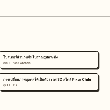
โปสเตอร์สำนวนจีนโบราณรูปกระดิ่ง
@楊哥 | Yang Onchain
การเปลี่ยนภาพบุคคลให้เป็นตัวละคร 3D สไตล์ Pixar Chibi
@H A J R A