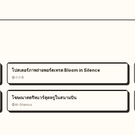
โปสเตอร์ภาพถ่ายพอร์ตเทรต Bloom in Silence
@小小东
โฆษณาสตรีทแวร์สุดหรูในสนามบิน
@Al-Shamus