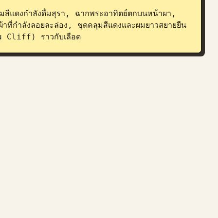
มสีแดงกำลังดื่มสุรา, ฉากพระอาทิตย์ตกบนหน้าผา, 
ผ้าที่กำลังลอยละล่อง, ชุดคลุมสีแดงและผมยาวสยายยืน
mu Cliff) ราวกับเลือด