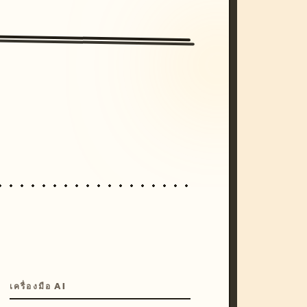
/imagine prompt: cinematic, cyberpunk s
unset, neon colors, 8k --v 6.0
เครื่องมือ AI