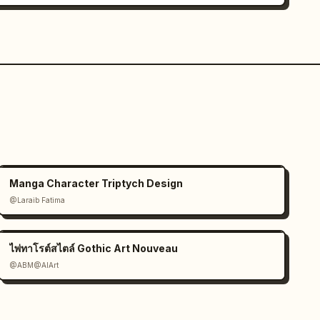
Manga Character Triptych Design
@Laraib Fatima‎
ไพ่ทาโรต์สไตล์ Gothic Art Nouveau
@ABM@AIArt