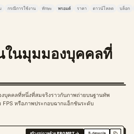
ม
กรณีการใช้งาน
ทักษะ
พรอมต์
ราคา
ดาวน์โหลด
บล็อก
นในมุมมองบุคคลที่
บุคคลที่หนึ่งที่สมจริงราวกับภาพถ่ายบนฐานทัพ
กม FPS หรือภาพประกอบฉากแอ็กชันระดับ
สร้างรูปภาพด้วย PROMPT
ก่อนแปล