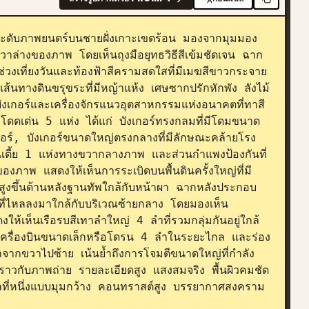
งระดับภาพยนตร์บนชายฝั่งเกาะเขตร้อน มองจากมุมมอง
ณขวาล่างของภาพ โดยเห็นถุงมือยุทธวิธีสีเข้มชัดเจน ฉาก
ช่วงเที่ยงวันและท้องฟ้าสีครามสดใสที่มีเมฆสีขาวกระจาย
้นทางดินขรุขระที่มีหญ้าแห้ง เศษซากปรักหักพัง ลังไม้ 
ังเกอร์และเครื่องจักรแนวอุตสาหกรรมแห่งอนาคตที่ทาสี
โดดเด่น 5 แห่ง ได้แก่ บังเกอร์ทรงกลมที่มีโดมขนาด
ร์, บังเกอร์ขนาดใหญ่ตรงกลางที่มีลักษณะคล้ายโรง
ปืนเตี้ย 1 แห่งทางขวากลางภาพ และส่วนกำแพงป้องกันที่
พ แสดงให้เห็นการระเบิดบนพื้นดินครั้งใหญ่ที่มี
้งสูงขึ้นด้านหลังฐานทัพใกล้กับหน้าผา ฉากหลังประกอบ
กที่ไหลลงมาใกล้กับบริเวณซ้ายกลาง โดยมองเห็น
้เห็นเรือรบสีเทาลำใหญ่ 4 ลำที่รวมกลุ่มกันอยู่ใกล้
 เครื่องบินขนาดเล็กหรือโดรน 4 ลำในระยะไกล และร่อง
้าจากขวาไปซ้าย เน้นย้ำถึงการโจมตีขนาดใหญ่ที่กำลัง
ราวกับภาพถ่าย รายละเอียดสูง แสงสมจริง พื้นผิวคมชัด 
ที่หนึ่งแบบมุมกว้าง คอนทราสต์สูง บรรยากาศสงคราม