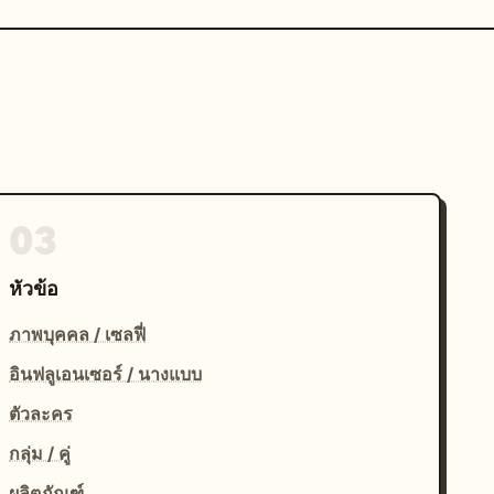
03
หัวข้อ
ภาพบุคคล / เซลฟี่
อินฟลูเอนเซอร์ / นางแบบ
ตัวละคร
กลุ่ม / คู่
ผลิตภัณฑ์