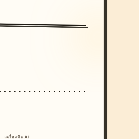
/imagine prompt: cinematic, cyberpunk s
unset, neon colors, 8k --v 6.0
เครื่องมือ AI