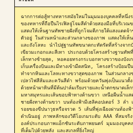
ฉากการต่อสู้ทางทหารสมัยใหม่ในมุมมองบุคคลที่หนึ่
ของทหารที่ถือปืนไรเฟิลจู่โจมสีดำด้วยสองมือที่บริเว
แสดงให้เห็นฐานทัพชายฝั่งที่ถูกโจมตีภายใต้แสงแดดจ้า
ตัวอยู่ ในส่วนหน้าและส่วนกลางของภาพ แสดงให้เห็นเส
และถังโลหะ นำไปสู่ฐานทัพขนาดกะทัดรัดที่สร้างจากบ
เขียวมะกอกและสีเทา ประกอบด้วยโครงสร้างฐานทัพที่
เล็กทางซ้ายสุด, หอคอยทรงกระบอกทางขวาของบังเกอ
เก็บเครื่องบินและมีทางเข้ามืดสนิท, โครงสร้างป้อม
ทำจากหินและโลหะทางขวาสุดของภาพ ในส่วนกลางของภา
เปลวไฟสีส้มและควันสีดำ พร้อมด้วยควันพุ่งเป็นแนวตั
ด้วยหน้าผาหินที่มีต้นปาล์มเรียงรายและน้ำตกขนาดเล็
มหาสมุทรและเส้นขอบฟ้าทางด้านขวา เหนือผืนน้ำแสดงให
ชายฝั่งทางด้านขวา บนท้องฟ้ามีเฮลิคอปเตอร์ 3 ลำ
รอยของขีปนาวุธหรือจรวด 5 เส้นที่พุ่งเฉียงผ่านท้องฟ
ดำเนินอยู่ ภาพหลักของวิดีโอเกมระดับ AAA ที่สมจริง
องค์ประกอบภาพแอ็กชันระดับภาพยนตร์ มุมมองบุคคล
ที่เต็มไปด้วยพลัง และสเกลที่ยิ่งใหญ่