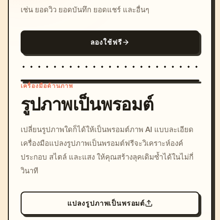
เช่น ยอดวิว ยอดบันทึก ยอดแชร์ และอื่นๆ
ลองใช้ฟรี
เครื่องมือด้านภาพ
รูปภาพเป็นพรอมต์
/imagine prompt: cinemati
เปลี่ยนรูปภาพใดก็ได้ให้เป็นพรอมต์ภาพ AI แบบละเอียด
c, cyberpunk sunset, neon
เครื่องมือแปลงรูปภาพเป็นพรอมต์ฟรีจะวิเคราะห์องค์
colors, 8k --v 6.0
ประกอบ สไตล์ และแสง ให้คุณสร้างลุคเดิมซ้ำได้ในไม่กี่
วินาที
แปลงรูปภาพเป็นพรอมต์