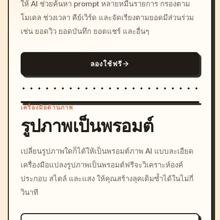
ให้ AI ช่วยค้นหา prompt หลายหมื่นรายการ กรองตาม
โมเดล ช่วงเวลา คีย์เวิร์ด และจัดเรียงตามยอดมีส่วนร่วม
เช่น ยอดวิว ยอดบันทึก ยอดแชร์ และอื่นๆ
ลองใช้ฟรี
เครื่องมือด้านภาพ
รูปภาพเป็นพรอมต์
/imagine prompt: cinemati
เปลี่ยนรูปภาพใดก็ได้ให้เป็นพรอมต์ภาพ AI แบบละเอียด
c, cyberpunk sunset, neon
เครื่องมือแปลงรูปภาพเป็นพรอมต์ฟรีจะวิเคราะห์องค์
colors, 8k --v 6.0
ประกอบ สไตล์ และแสง ให้คุณสร้างลุคเดิมซ้ำได้ในไม่กี่
วินาที