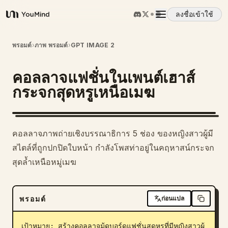
ลงชื่อเข้าใช้
YouMind
ภาพรวม
พรอมต์
›
ภาพ พรอมต์
›
GPT IMAGE 2
คอลลาจแฟชั่นในเพนต์เฮาส์
กรณีการใช้งาน
กระจกสุดหรูเหนือเมฆ
ทักษะ
คอลลาจภาพถ่ายเชิงบรรณาธิการ 5 ช่อง ของหญิงสาวผู้มี
พรอมต์
สไตล์ที่ถูกปกปิดใบหน้า กำลังโพสท่าอยู่ในคฤหาสน์กระจก
สุดล้ำเหนือหมู่เมฆ
ราคา
พรอมต์
ก่อนแปล
ดาวน์โหลด
เป้าหมาย: สร้างคอลลาจมู้ดบอร์ดแฟชั่นสุดหรูที่มีหญิงสาวผู้