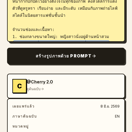
หน้ากากปกปิดไว้อย่างตั้งใจในทุกช่องภาพ คงสไตล์การแต่ง
ตัวที่ดูหรูหรา เรียบง่าย และมีระดับ เหมือนกับภาพถ่ายไลฟ์
สไตล์ในนิตยสารแฟชั่นชั้นนำ

จำนวนช่องและเนื้อหา:

1. ช่องกลางขนาดใหญ่: หญิงสาวนั่งอยู่ด้านหน้าสวม 
ชุดสูทสีขาวสั่งตัดคอวีลึกพร้อมสร้อยคอที่ละเอียดอ่อน
 มี
ผมสีเข้มยาวสลวยพาดไหล่ ด้านหลังของเธอคือคฤหาสน์
สร้างรูปภาพด้วย PROMPT
กระจกหลายชั้นที่โปร่งใสลอยอยู่เหนือหมู่เมฆ เผยให้เห็นการ
ตกแต่งภายในที่หรูหรา บันได โซฟา และร่างคนตัวเล็กๆ ที่
อยู่ไกลออกไป

2. ช่องซ้ายบน: หญิงสาวกำลังยืนอยู่ในอาคารข้าง
@Cherry 2.O
C
ประติมากรรมคริสตัลบิดเกลียวทรงสูง สวม 
ดูต้นฉบับ
เสื้อแจ็คเก็ตผ้าทวีดสีขาวดำทรงครอปและกางเกงขายาว
เอวสูงสีขาวพร้อมเข็มขัดเส้นเล็ก
โดยมีผนังกระจกและวิวเมฆอยู่ด้านหลัง

เผยแพร่แล้ว
8 มิ.ย. 2569
3. ช่องซ้ายล่าง: หญิงสาวนั่งบนโซฟาสีครีมในชุดเดรส
ภาษาต้นฉบับ
EN
แขนยาวสีดำ ถือหรือวางกระเป๋าถือดีไซเนอร์สีดำทรงโครง
ไว้ข้างกาย โดยมีพื้นที่รับประทานอาหารและวิวพาโนรามา
หมวดหมู่