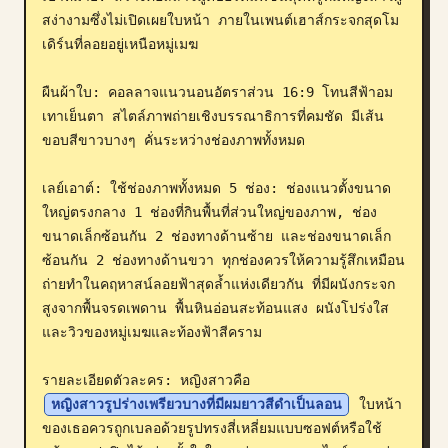
สง่างามซึ่งไม่เปิดเผยใบหน้า ภายในเพนต์เฮาส์กระจกสุดโม
บล็อก
เดิร์นที่ลอยอยู่เหนือหมู่เมฆ

อัปเดต
ผืนผ้าใบ: คอลลาจแนวนอนอัตราส่วน 16:9 โทนสีฟ้าอม
เทาเย็นตา สไตล์ภาพถ่ายเชิงบรรณาธิการที่คมชัด มีเส้น
ขอบสีขาวบางๆ คั่นระหว่างช่องภาพทั้งหมด

เลย์เอาต์: ใช้ช่องภาพทั้งหมด 5 ช่อง: ช่องแนวตั้งขนาด
ใหญ่ตรงกลาง 1 ช่องที่กินพื้นที่ส่วนใหญ่ของภาพ, ช่อง
ขนาดเล็กซ้อนกัน 2 ช่องทางด้านซ้าย และช่องขนาดเล็ก
ซ้อนกัน 2 ช่องทางด้านขวา ทุกช่องควรให้ความรู้สึกเหมือน
ถ่ายทำในคฤหาสน์ลอยฟ้าสุดล้ำแห่งเดียวกัน ที่มีผนังกระจก
สูงจากพื้นจรดเพดาน พื้นหินอ่อนสะท้อนแสง ผนังโปร่งใส 
และวิวของหมู่เมฆและท้องฟ้าสีคราม

รายละเอียดตัวละคร: หญิงสาวคือ 
หญิงสาวรูปร่างเพรียวบางที่มีผมยาวสีดำเป็นลอน
 ใบหน้า
ของเธอควรถูกเบลอด้วยรูปทรงสี่เหลี่ยมแบบซอฟต์หรือใช้