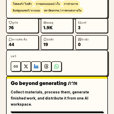
ของหมู่เมฆเป็นฉากหลัง

โปสเตอร์ / ใบปลิว
การออกแบบแอป / เว็บ
การถ่ายภาพ
4. ช่องขวาบน: หญิงสาวกำลังยืนอยู่บนระเบียงกระจก
อินฟลูเอนเซอร์ / นางแบบ
สถาปัตยกรรม / การตกแต่งภายใน
เหนือหมู่เมฆ สวม 
ชุดราตรีสีดำยาวลากพื้นสุดอลังการพร้อมกระโปรงบาน
ถูกใจ
ยอดดู
แชร์
ยาว
76
1.9K
3
โดยมีพื้นที่ภายในคฤหาสน์ทอดยาวอยู่ด้านหลังผ่านผนัง
กระจกใส

ความคิดเห็น
บันทึก
อ้างอิง
5. ช่องขวาล่าง: หญิงสาวโพสท่าในชุดเดรสสั้นสีดำระยิบ
44
19
0
ระยับหรือชุดเบลเซอร์เดรสพร้อมรองเท้าแตะส้นสูงสีดำ ล้อม
รอบด้วยประติมากรรมคริสตัลทรงแท่งสูงบนพื้นหินอ่อนที่
แชร์
สะท้อนเงา

สไตล์ภาพ: ภาพถ่ายเชิงบรรณาธิการสุดหรูที่สมจริงดุจ
ภาพถ่ายจริง แสงกลางวันนุ่มนวลแบบภาพยนตร์ กระจกและ
Go beyond generating ภาพ
โครเมียมที่สะท้อนแสง ไฮไลท์สีฟ้าเย็นตา หินอ่อนขัดเงา 
เงาที่นุ่มนวล ผสมผสานการออกแบบสถาปัตยกรรมระดับไฮ
Collect materials, process them, generate
เอนด์เข้ากับภาพถ่ายแฟชั่น เน้นความโปร่งใส การสะท้อน
finished work, and distribute it from one AI
แสง เพชร/คริสตัล หมู่เมฆที่อยู่ใต้ตัวอาคาร และ
workspace.
บรรยากาศที่เงียบสงบและหรูหรา
