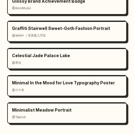
Glossy Brand Achievement Badge
@AmirMušić
Graffiti Stairwell Sweet-Goth Fashion Portrait
@serein ｜买美股上币安
Celestial Jade Palace Lake
@李岳
Minimal In the Mood for Love Typography Poster
@小小东
Minimalist Meadow Portrait
@Taaruk