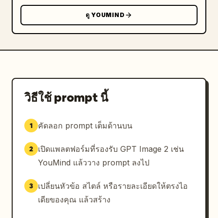
ข้อจำกัด: ห้ามมีข้อความที่อ่านออกได้ ห้ามมีโลโก้ ห้ามมี
ดู YOUMIND
ลายน้ำ คงจำนวนช่องภาพไว้ที่ 5 ช่องพอดี และรักษาเส้น
แบ่งคอลลาจสีขาวไว้ ใบหน้าต้องถูกปกปิดไว้เสมอในทุกภาพ
ที่ปรากฏ
วิธีใช้ prompt นี้
คัดลอก prompt เต็มด้านบน
1
เปิดแพลตฟอร์มที่รองรับ GPT Image 2 เช่น
2
YouMind แล้ววาง prompt ลงไป
เปลี่ยนหัวข้อ สไตล์ หรือรายละเอียดให้ตรงไอ
3
เดียของคุณ แล้วสร้าง