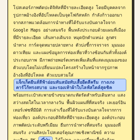
โปสเตอร์ภาพตัดปะดิจิทัลที่มีรายละเอียดสูง โดยมีบุคคลจาก
บล็อก
รูปภาพอ้างอิงที่อัปโหลดเป็นจุดโฟกัสหลัก กำลังก้าวออกมา
จากสภาพแวดล้อมการนำทางที่ได้รับแรงบันดาลใจจาก 
อัปเดต
Google Maps อย่างสมจริง พื้นหลังประกอบด้วยแผนที่เมือง
ที่มีรายละเอียด เส้นทางเดินรถ หมุดปักตำแหน่ง ลูกศร
นำทาง การ์ดจุดหมายปลายทาง ตัวบ่งชี้การจราจร มุมมอง
ดาวเทียม และแผงข้อมูลการท่องเที่ยวที่วางซ้อนกันทั่วทั้งองค์
ประกอบภาพ มีภาพถ่ายพอร์ตเทรตเพิ่มเติมที่แสดงมุมมองของ
ตัวแบบโดยไม่เปลี่ยนแปลงโครงสร้างใบหน้าจากรูปภาพ
อ้างอิงที่อัปโหลด ตัวแบบสวมใส่ 
แจ็กเก็ตยีนส์สีฟ้าอ่อนทันสมัยทับเสื้อยืดสีครีม กางเกง
คาร์โก้ทรงสบาย และรองเท้าผ้าใบไลฟ์สไตล์สุดชิค
พร้อมกระเป๋าสะพายข้างขนาดกะทัดรัดสำหรับเดินทาง แสง
สว่างสดใสในเวลากลางวัน พื้นผิวแผนที่ที่สมจริง เลเยอร์อิน
เทอร์เฟซที่มีมิติ การเล่าเรื่องที่ได้รับแรงบันดาลใจจากการ
ท่องเที่ยว องค์ประกอบดิจิทัลที่มีรายละเอียดสูง องค์ประกอบ
ภาพตัดปะระดับพรีเมียม ธีมการนำทางที่สมจริง มุมมองที่
สมจริง งานศิลปะโปสเตอร์คุณภาพเชิงพาณิชย์ ความ