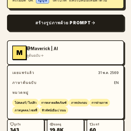
ละเอียด 8K 
ญี่ปุ่น
 ได้โปรด และเปลี่ยนเสื้อผ้าด้วย
สร้างรูปภาพด้วย PROMPT
@Maverick | AI
M
ดูต้นฉบับ
เผยแพร่แล้ว
31 พ.ค. 2569
ภาษาต้นฉบับ
EN
หมวดหมู่
โปสเตอร์ / ใบปลิว
การตลาดผลิตภัณฑ์
ภาพประกอบ
การถ่ายภาพ
ภาพบุคคล / เซลฟี่
ทิวทัศน์เมือง / ถนน
ถูกใจ
ยอดดู
แชร์
343
19.8K
60