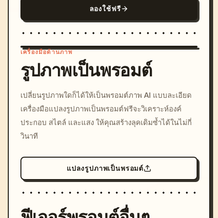
ลองใช้ฟรี
เครื่องมือด้านภาพ
รูปภาพเป็นพรอมต์
/imagine prompt: cinemati
เปลี่ยนรูปภาพใดก็ได้ให้เป็นพรอมต์ภาพ AI แบบละเอียด
c, cyberpunk sunset, neon
เครื่องมือแปลงรูปภาพเป็นพรอมต์ฟรีจะวิเคราะห์องค์
colors, 8k --v 6.0
ประกอบ สไตล์ และแสง ให้คุณสร้างลุคเดิมซ้ำได้ในไม่กี่
วินาที
แปลงรูปภาพเป็นพรอมต์
ฟีเจอร์พรอมต์อื่นๆ