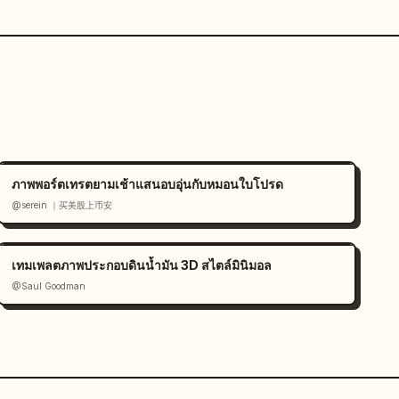
ภาพพอร์ตเทรตยามเช้าแสนอบอุ่นกับหมอนใบโปรด
@serein ｜买美股上币安
เทมเพลตภาพประกอบดินน้ำมัน 3D สไตล์มินิมอล
@Saul Goodman