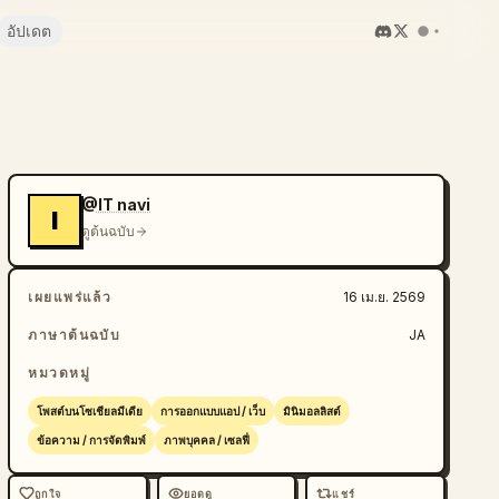
อัปเดต
@IT navi
I
ดูต้นฉบับ
เผยแพร่แล้ว
16 เม.ย. 2569
ภาษาต้นฉบับ
JA
หมวดหมู่
โพสต์บนโซเชียลมีเดีย
การออกแบบแอป / เว็บ
มินิมอลลิสต์
ข้อความ / การจัดพิมพ์
ภาพบุคคล / เซลฟี่
ถูกใจ
ยอดดู
แชร์