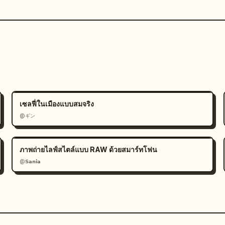
เซลฟี่ในเมืองแบบสมจริง
@ギン
ภาพถ่ายไลฟ์สไตล์แบบ RAW ด้วยสมาร์ทโฟน
@𝗦𝗮𝗻𝗶𝗮