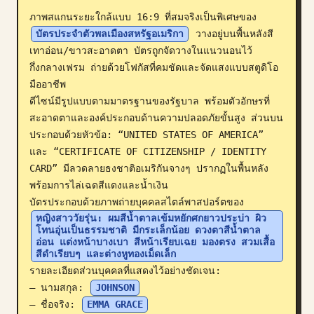
ภาพสแกนระยะใกล้แบบ 16:9 ที่สมจริงเป็นพิเศษของ 
บล็อก
บัตรประจำตัวพลเมืองสหรัฐอเมริกา
 วางอยู่บนพื้นหลังสี
เทาอ่อน/ขาวสะอาดตา บัตรถูกจัดวางในแนวนอนไว้
อัปเดต
กึ่งกลางเฟรม ถ่ายด้วยโฟกัสที่คมชัดและจัดแสงแบบสตูดิโอ
มืออาชีพ

ดีไซน์มีรูปแบบตามมาตรฐานของรัฐบาล พร้อมตัวอักษรที่
สะอาดตาและองค์ประกอบด้านความปลอดภัยขั้นสูง ส่วนบน
ประกอบด้วยหัวข้อ: “UNITED STATES OF AMERICA” 
และ “CERTIFICATE OF CITIZENSHIP / IDENTITY 
CARD” มีลวดลายธงชาติอเมริกันจางๆ ปรากฏในพื้นหลัง
พร้อมการไล่เฉดสีแดงและน้ำเงิน

บัตรประกอบด้วยภาพถ่ายบุคคลสไตล์พาสปอร์ตของ 
หญิงสาววัยรุ่น: ผมสีน้ำตาลเข้มหยักศกยาวประบ่า ผิว
โทนอุ่นเป็นธรรมชาติ มีกระเล็กน้อย ดวงตาสีน้ำตาล
อ่อน แต่งหน้าบางเบา สีหน้าเรียบเฉย มองตรง สวมเสื้อ
สีดำเรียบๆ และต่างหูทองเม็ดเล็ก
รายละเอียดส่วนบุคคลที่แสดงไว้อย่างชัดเจน:

– นามสกุล: 
JOHNSON
– ชื่อจริง: 
EMMA GRACE