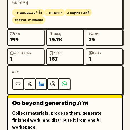
หมวดหมู่
บน

– บาร์โค้ดหรือแถบ ID ตามขอบด้านล่าง

การออกแบบแอป / เว็บ
การถ่ายภาพ
ภาพบุคคล / เซลฟี่
– การไล่เฉดสีแดง ขาว และน้ำเงิน

ข้อความ / การจัดพิมพ์
แสงมีความนุ่มนวลและกระจายตัวสม่ำเสมอ เน้นพื้นผิว
พลาสติกเคลือบลามิเนต การสะท้อนแสงที่นุ่มนวล และการ
ถูกใจ
ยอดดู
แชร์
199
19.7K
29
ซ้อนทับของโฮโลแกรมเพื่อความปลอดภัย ไม่เห็นมือในภาพ 
องค์ประกอบภาพสะอาดตา เรียบง่าย และเป็นมืออาชีพ ราย
ความคิดเห็น
บันทึก
อ้างอิง
ละเอียดสูงมาก สมจริงเหมือนภาพถ่าย คุณภาพระดับ 8K
1
187
1
แชร์
Go beyond generating ภาพ
Collect materials, process them, generate
finished work, and distribute it from one AI
workspace.