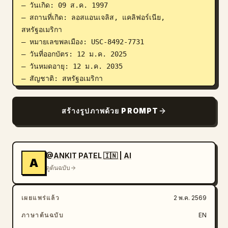
– วันเกิด: 09 ส.ค. 1997

– สถานที่เกิด: ลอสแอนเจลิส, แคลิฟอร์เนีย, 
สหรัฐอเมริกา

– หมายเลขพลเมือง: USC-8492-7731

– วันที่ออกบัตร: 12 ม.ค. 2025

– วันหมดอายุ: 12 ม.ค. 2035

– สัญชาติ: สหรัฐอเมริกา

องค์ประกอบด้านความปลอดภัยและการออกแบบประกอบ
ด้วย:

สร้างรูปภาพด้วย PROMPT
– ลวดลายกิโยเช่ (Guilloche) ละเอียดทั่วทั้งพื้นผิว

– ข้อความพิมพ์จิ๋ว (Microprint) และการแกะลายเส้น

– ตราสัญลักษณ์นกอินทรีหัวขาวแบบโฮโลแกรมกึ่งโปร่งใส
ทางด้านขวา

@ANKIT PATEL 🇮🇳 | AI
A
– ตราประทับโฮโลแกรมฝังลายดวงดาวและโล่

ดูต้นฉบับ
– ภาพประกอบเทพีเสรีภาพที่ผสมผสานอยู่ในพื้นหลังอย่าง
แนบเนียน

เผยแพร่แล้ว
2 พ.ค. 2569
– ลายเซ็นที่ด้านล่าง: “Emma G. Johnson”

องค์ประกอบเพิ่มเติม:

ภาษาต้นฉบับ
EN
– ตราสัญลักษณ์กระทรวงความมั่นคงแห่งมาตุภูมิที่มุมด้าน