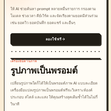
ให้ AI ช่วยค้นหา prompt หลายหมื่นรายการ กรองตาม
โมเดล ช่วงเวลา คีย์เวิร์ด และจัดเรียงตามยอดมีส่วนร่วม
เช่น ยอดวิว ยอดบันทึก ยอดแชร์ และอื่นๆ
ลองใช้ฟรี
เครื่องมือด้านภาพ
รูปภาพเป็นพรอมต์
/imagine prompt: cinemati
เปลี่ยนรูปภาพใดก็ได้ให้เป็นพรอมต์ภาพ AI แบบละเอียด
c, cyberpunk sunset, neon
เครื่องมือแปลงรูปภาพเป็นพรอมต์ฟรีจะวิเคราะห์องค์
colors, 8k --v 6.0
ประกอบ สไตล์ และแสง ให้คุณสร้างลุคเดิมซ้ำได้ในไม่กี่
วินาที